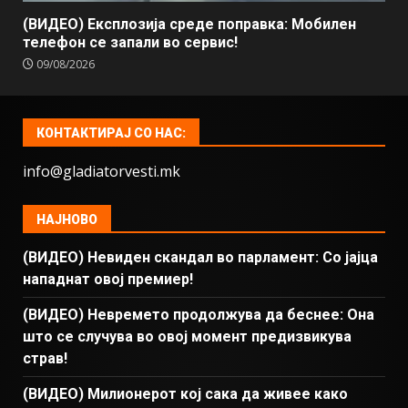
(ВИДЕО) Експлозија среде поправка: Мобилен
телефон се запали во сервис!
09/08/2026
КОНТАКТИРАЈ СО НАС:
info@gladiatorvesti.mk
НАЈНОВО
(ВИДЕО) Невиден скандал во парламент: Со јајца
нападнат овој премиер!
(ВИДЕО) Невремето продолжува да беснее: Она
што се случува во овој момент предизвикува
страв!
(ВИДЕО) Милионерот кој сака да живее како