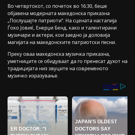
Во четвртокот, со почеток во 16:30, беше
објавена модерната македонска приказна
„Послушајте патриоти“. На сцената настапија
Ѓоко Јовиќ, Енерџи Бенд, како и талентирани
музичари и актери, кои заедно ја доловија
магијата на македонските патриотски песни.
Преку оваа македонска музичка приказна,
уметниците се обидуваат да го пренесат духот на
традицијата низ звуците на современото
музичко изразување.