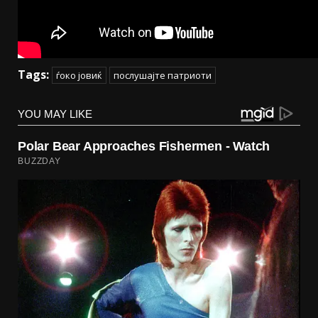
Tags:
ѓоко јовиќ
послушајте патриоти