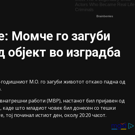
е: Момче го загуби
д објект во изградба
3-годишниот М.О. го загуби животот откако падна од
.
натрешни работи (МВР), настанот бил пријавен од
, каде што младиот човек бил донесен со тешки
, тој починал истиот ден, околу 20:20 часот.