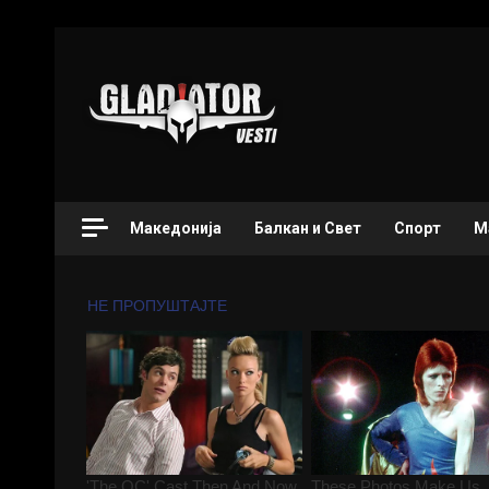
Македонија
Балкан и Свет
Спорт
М