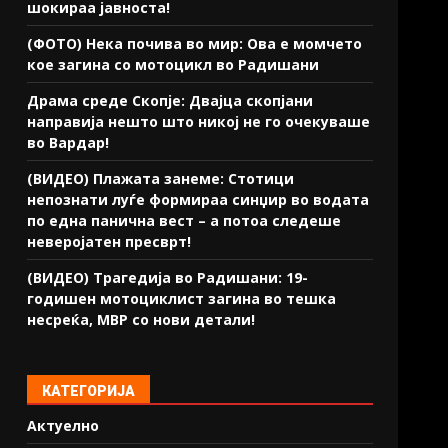
шокираа јавноста!
(ФОТО) Нека почива во мир: Ова е момчето
кое загина со мотоцикл во Радишани
Драма среде Скопје: Двајца скопјани
направија нешто што никој не го очекуваше
во Вардар!
(ВИДЕО) Плажата занеме: Стотици
непознати луѓе формираа синџир во водата
по една панична вест – а потоа следеше
неверојатен пресврт!
(ВИДЕО) Трагедија во Радишани: 19-
годишен мотоциклист загина во тешка
несреќа, МВР со нови детали!
КАТЕГОРИЈА
Актуелно