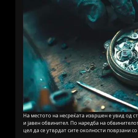
На местото на несреќата извршен е увид од с
и јавен обвинител. По наредба на обвинителот
цел да се утврдат сите околности поврзани со 