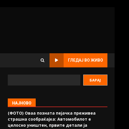
ГЛЕДАЈ ВО ЖИВО
БАРАЈ
НАЈНОВО
(ФОТО) Оваа позната пејачка преживеа
страшна сообраќајка: Автомобилот е
целосно уништен, првите детали ја