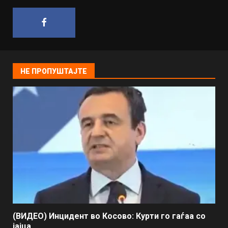
НЕ ПРОПУШТАЈТЕ
(ВИДЕО) Инцидент во Косово: Курти го гаѓаа со
јајца