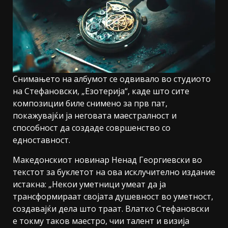
Снимањето на албумот се одвивало во студиото
на Стефановски, „Езотерија“, каде што сите
композиции биле снимено за прв пат,
покажувајќи ја неговата маестралност и
способност да создаде совршенство со
едноставност.
Македонскиот новинар Ненад Георгиевски во
текстот за буклетот на ова исклучително издание
истакна: „Некои уметници умеат да ја
трансформираат својата душевност во уметност,
создавајќи дела што траат. Влатко Стефановски
е токму таков маестро, чии талент и визија