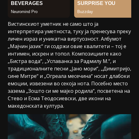
Вистинскиот уметник не само што ја
интерпретира уметноста, туку ја пренесува преку
личен израз и уникатна виртуозност. Албумот
„Мајчин јазик“ ги содржи овие квалитети – тој е
интимен, искрен и топол. Композициите како
„Бистра вода“, „Успаванка за Радмилу М.“, и
традиционалните песни „Јано мори“, „Димитријо,
сине Митре“ и „Огреала месечина“ носат длабоки
емоции, извезени во секоја нота. Посебно место
зазема „Зошто си ме мајко родила“, посветена на
Стево и Есма Теодосиевски, две икони на
македонската култура.