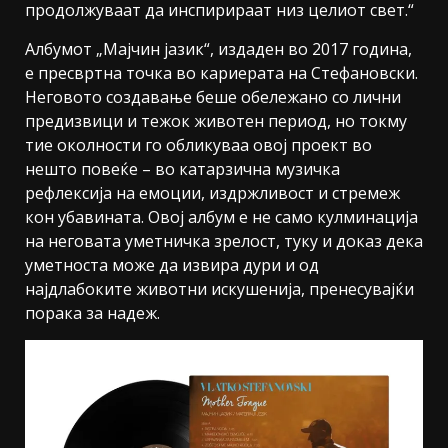
продолжуваат да инспирираат низ целиот свет.“
Албумот „Мајчин јазик“, издаден во 2017 година,
е пресвртна точка во кариерата на Стефановски.
Неговото создавање беше обележано со лични
предизвици и тежок животен период, но токму
тие околности го обликуваа овој проект во
нешто повеќе – во катарзична музичка
рефлексија на емоции, издржливост и стремеж
кон убавината. Овој албум е не само кулминација
на неговата уметничка зрелост, туку и доказ дека
уметноста може да извира дури и од
најдлабоките животни искушенија, пренесувајќи
порака за надеж.