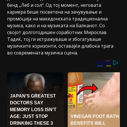
бенд „Леб и сол“. Од тој момент, неговата
кариера беше посветена на зачувување и
промоција на македонската традиционална
музика, како и на музиката на Балканот. Со
својот долгогодишен соработник Мирослав
Тадиќ, тој ги истражуваше и збогатуваше
музичките хоризонти, оставајќи длабока трага
во современата музичка сцена.