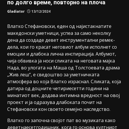
по долго време, повторно на плоча
Gladiator
13/12/2024
Влатко Стефановски, еден од најистакнатите
македонски уметници, успеа за само неколку
дена да создаде девет инструментални ремек-
дела, кои го красат неговиот албум исполнет со
емоции и длабока лична инспирација. Албумот,
чија обвивка ја носи сликата на неговата мајка
Нада, во улогата на Маша од Толстоевата драма
„Жив леш“, е сведоштво за уметничката
атмосфера во која Влатко израснал. Сликата, која
датира од доцните четириесетти години на
минатиот век, додава интимна вредност на овој
проект и ја одразува длабоката почит на
Стефановски кон своето семејно наследство.
Влатко го започна својот пат во музиката како
деветнаесетгодишник, кога го основа култниот