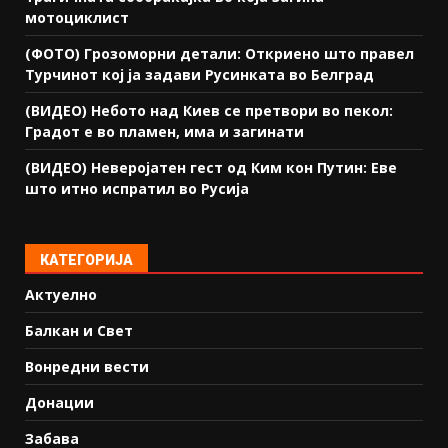
мотоциклист
(ФОТО) Грозоморни детали: Откриено што правел
Турчинот кој ја задави Русинката во Белград
(ВИДЕО) Небото над Киев се претвори во пекол:
Градот е во пламен, има и загинати
(ВИДЕО) Неверојатен гест од Ким кон Путин: Еве
што итно испратил во Русија
КАТЕГОРИЈА
Актуелно
Балкан и Свет
Вонредни вести
Донации
Забава