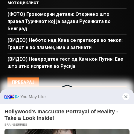
мотоциклист
(ФОТО) Грозоморни детали: Откриено што
правел Турчинот кој ја задави Русинката во
Белград
(ВИДЕО) Небото над Киев се претвори во пекол:
Градот е во пламен, има и загинати
(ВИДЕО) Неверојатен гест од Ким кон Путин: Еве
што итно испратил во Русија
ПРЕБАРАЈ
Македонија
Балкан и Свет
Спорт
Магазин
Најново
Донации