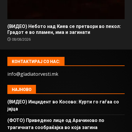
(ВИДЕО) Небото над Киев се претвори во пекол:
Градот е во пламен, има и загинати
08/08/2026
КОНТАКТИРАЈ СО НАС:
info@gladiatorvesti.mk
НАЈНОВО
(ВИДЕО) Инцидент во Косово: Курти го гаѓаа со
јајца
(ФОТО) Приведено лице од Арачиново по
трагичната сообраќајка во која загина