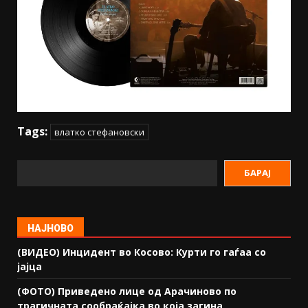
Tags:
влатко стефановски
БАРАЈ
НАЈНОВО
(ВИДЕО) Инцидент во Косово: Курти го гаѓаа со
јајца
(ФОТО) Приведено лице од Арачиново по
трагичната сообраќајка во која загина