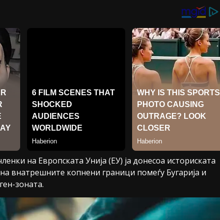
енки на Европската Унија (ЕУ) ја донесоа историската
 на внатрешните копнени граници помеѓу Бугарија и
ген-зоната.