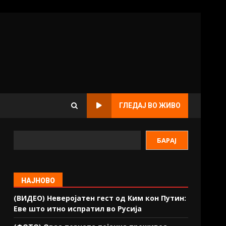
ГЛЕДАЈ ВО ЖИВО
БАРАЈ
НАЈНОВО
(ВИДЕО) Неверојатен гест од Ким кон Путин:
Еве што итно испратил во Русија