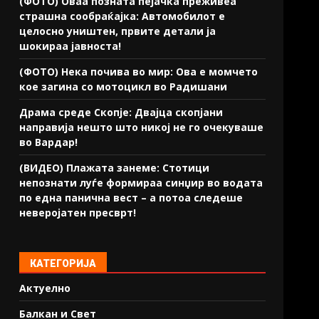
(ФОТО) Оваа позната пејачка преживеа
страшна сообраќајка: Автомобилот е
целосно уништен, првите детали ја
шокираа јавноста!
(ФОТО) Нека почива во мир: Ова е момчето
кое загина со мотоцикл во Радишани
Драма среде Скопје: Двајца скопјани
направија нешто што никој не го очекуваше
во Вардар!
(ВИДЕО) Плажата занеме: Стотици
непознати луѓе формираа синџир во водата
по една панична вест – а потоа следеше
неверојатен пресврт!
КАТЕГОРИЈА
Актуелно
Балкан и Свет