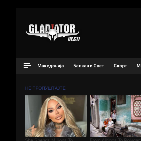
Македонија
Балкан и Свет
Спорт
М