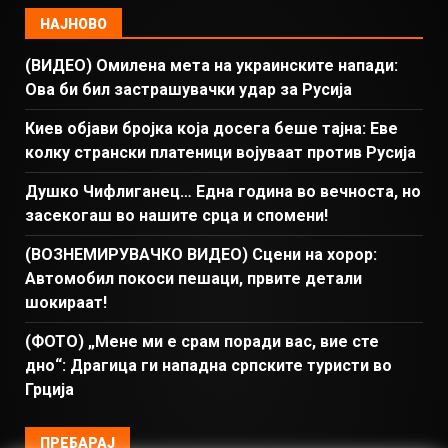
НАЈНОВО
(ВИДЕО) Омилена мета на украинските напади:
Ова би бил застрашувачки удар за Русија
Киев објави бројка која досега беше тајна: Еве
колку странски платеници војуваат против Русија
Душко Чифлиганец… Eдна година во вечноста, но
засекогаш во нашите срца и спомени!
(ВОЗНЕМИРУВАЧКО ВИДЕО) Сцени на хорор:
Автомобил покоси пешаци, првите детали
шокираат!
(ФОТО) „Мене ми е срам поради вас, вие сте
дно“: Драгица ги нападна српските туристи во
Грција
ПРЕБАРАЈ