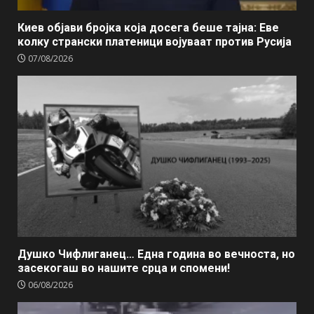
Киев објави бројка која досега беше тајна: Еве
колку странски платеници војуваат против Русија
07/08/2026
Душко Чифлиганец… Eдна година во вечноста, но
засекогаш во нашите срца и спомени!
06/08/2026