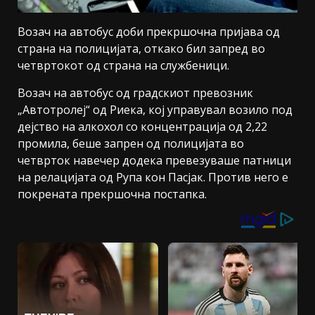
Возач на автобус доби прекршочна пријава од
страна на полицијата, откако бил запред во
четвртокот од страна на службеници.
Возач на автобус од градскиот превозник
„Автотролеј“ од Риека, кој управувал возило под
дејство на алкохол со концентрација од 2,22
промила, беше запрен од полицијата во
четврток навечер додека превезуваше патници
на релацијата од Рупа кон Пасјак. Против него е
покрената прекршочна постапка.