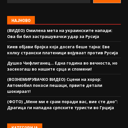
НАЈНОВО
(ВИДЕО) Омилена мета на украинските напади:
Ова би бил застрашувачки удар за Русија
Киев објави бројка која досега беше тајна: Еве
колку странски платеници војуваат против Русија
Душко Чифлиганец… Eдна година во вечноста, но
засекогаш во нашите срца и спомени!
(ВОЗНЕМИРУВАЧКО ВИДЕО) Сцени на хорор:
Автомобил покоси пешаци, првите детали
шокираат!
(ФОТО) „Мене ми е срам поради вас, вие сте дно“:
Драгица ги нападна српските туристи во Грција