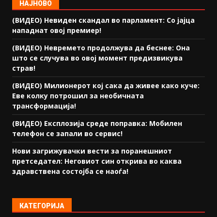
НАЈНОВО
(ВИДЕО) Невиден скандал во парламент: Со јајца
нападнат овој премиер!
(ВИДЕО) Невремето продолжува да беснее: Она
што се случува во овој момент предизвикува
страв!
(ВИДЕО) Милионерот кој сака да живее како куче:
Еве колку потрошил за необичната
трансформација!
(ВИДЕО) Експлозија среде поправка: Мобилен
телефон се запали во сервис!
Нови загрижувачки вести за поранешниот
претседател: Неговиот син открива во каква
здравствена состојба се наоѓа!
КАТЕГОРИЈА