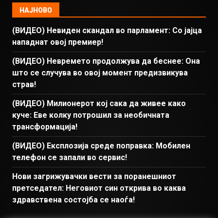
НАЈНОВО
(ВИДЕО) Невиден скандал во парламент: Со јајца
нападнат овој премиер!
(ВИДЕО) Невремето продолжува да беснее: Она
што се случува во овој момент предизвикува
страв!
(ВИДЕО) Милионерот кој сака да живее како
куче: Еве колку потрошил за необичната
трансформација!
(ВИДЕО) Експлозија среде поправка: Мобилен
телефон се запали во сервис!
Нови загрижувачки вести за поранешниот
претседател: Неговиот син открива во каква
здравствена состојба се наоѓа!