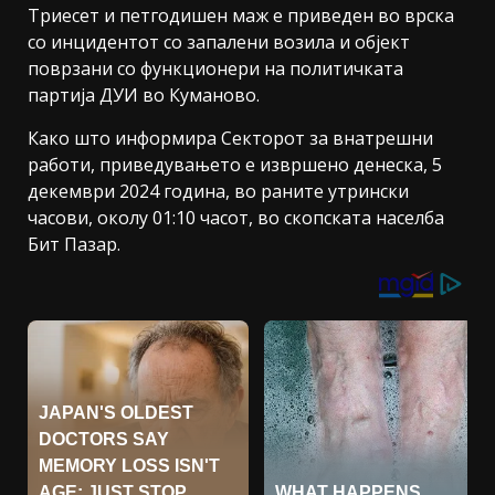
Триесет и петгодишен маж е приведен во врска
со инцидентот со запалени возила и објект
поврзани со функционери на политичката
партија ДУИ во Куманово.
Како што информира Секторот за внатрешни
работи, приведувањето е извршено денеска, 5
декември 2024 година, во раните утрински
часови, околу 01:10 часот, во скопската населба
Бит Пазар.