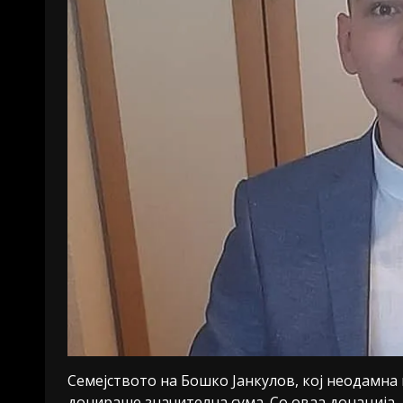
Семејството на Бошко Јанкулов, кој неодамна 
донираше значителна сума. Со оваа донација,