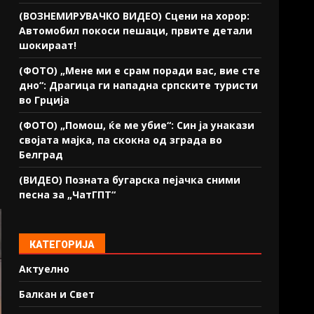
(ВОЗНЕМИРУВАЧКО ВИДЕО) Сцени на хорор:
Автомобил покоси пешаци, првите детали
шокираат!
(ФОТО) „Мене ми е срам поради вас, вие сте
дно“: Драгица ги нападна српските туристи
во Грција
(ФОТО) „Помош, ќе ме убие“: Син ја унакази
својата мајка, па скокна од зграда во
Белград
(ВИДЕО) Позната бугарска пејачка сними
песна за „ЧатГПТ“
КАТЕГОРИЈА
Актуелно
Балкан и Свет