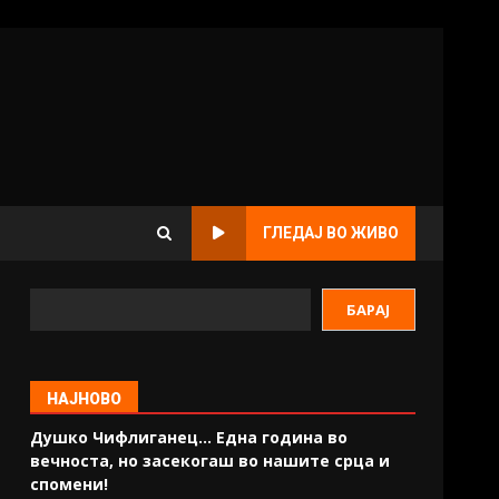
ГЛЕДАЈ ВО ЖИВО
БАРАЈ
НАЈНОВО
Душко Чифлиганец… Eдна година во
вечноста, но засекогаш во нашите срца и
спомени!