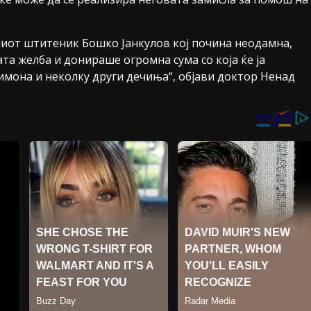
шиот штитеник Бошко Јанкулов кој почина неодамна,
ата желба и донираше огромна сума со која ќе ја
мона и неколку други дечиња“, објави доктор Ненад