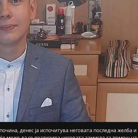
почина, денес ја испочитува неговата последна желба и
 ќе може да се реализира неговата замисла за помош на