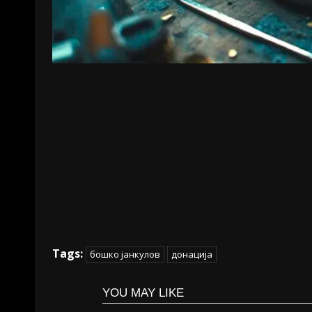
Tags:
бошко јанкулов
донација