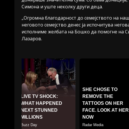
Симона и уште неколку други деца.
„Огромна благодарност до семејството на на
неговото семејство денес ја испочитува негов
исполниме желбата на Бошко да помогне на Си
Лазаров.