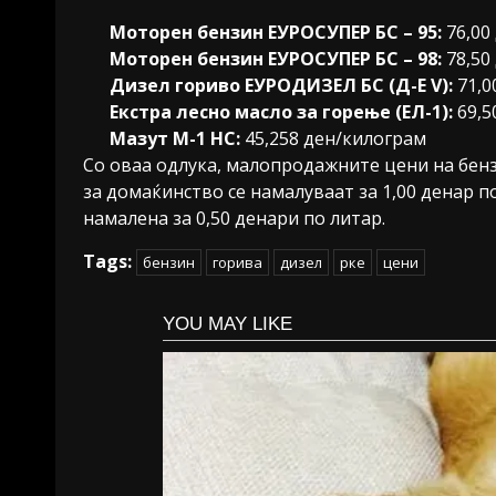
Моторен бензин ЕУРОСУПЕР БС – 95:
76,00
Моторен бензин ЕУРОСУПЕР БС – 98:
78,50
Дизел гориво ЕУРОДИЗЕЛ БС (Д-Е V):
71,0
Екстра лесно масло за горење (ЕЛ-1):
69,5
Мазут М-1 НС:
45,258 ден/килограм
Со оваа одлука, малопродажните цени на бенз
за домаќинство се намалуваат за 1,00 денар п
намалена за 0,50 денари по литар.
Tags:
бензин
горива
дизел
рке
цени