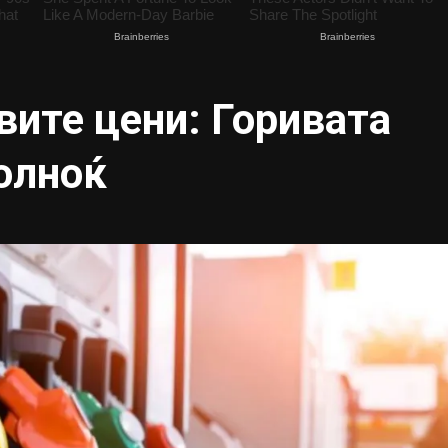
вите цени: Горивата
олноќ