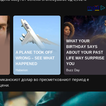
ериканскиот долар во пресметковниот период е
цени.