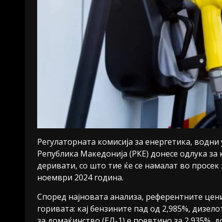
Регулаторната комисија за енергетика, водни 
Република Македонија (РКЕ) донесе одлука за
деривати, со што тие ќе се намалат во просек
ноември 2024 година.
Според најновата анализа, референтните цен
горивата: кај бензините пад од 2,985%, дизел
за домаќинство (ЕЛ-1) е поевтино за 2,935%, 