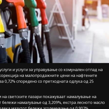
услуги и услуги за управување со комунален отпад на
 корекција на малопродажните цени на нафтените
 за 0,72% споредено со претходната одлука од 25
и на светските пазари покажуваат намалување на
от бележи намалување од 3,209%, екстра лесното масло
додека мазутот бележи зголемување од 0,902%.