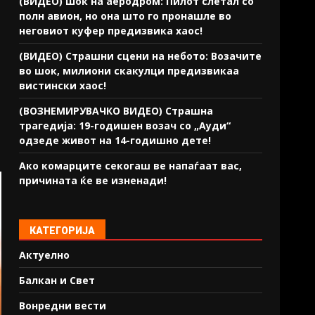
(ВИДЕО) Шок на аеродром: Пилот слетал со
полн авион, но она што го пронашле во
неговиот куфер предизвика хаос!
(ВИДЕО) Страшни сцени на небото: Возачите
во шок, милиони скакулци предизвикаа
вистински хаос!
(ВОЗНЕМИРУВАЧКО ВИДЕО) Страшна
трагедија: 19-годишен возач со „Ауди“
одзеде живот на 14-годишно дете!
Ако комарците секогаш ве напаѓаат вас,
причината ќе ве изненади!
КАТЕГОРИЈА
Актуелно
Балкан и Свет
Вонредни вести