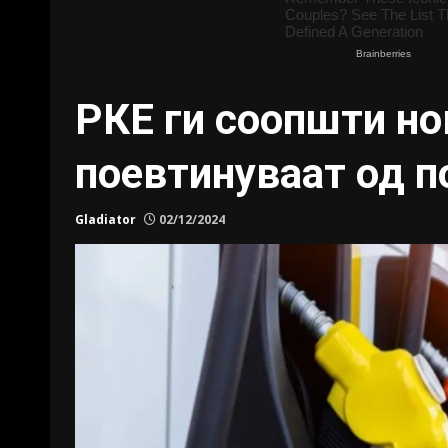
РКЕ ги соопшти но
поевтинуваат од п
Gladiator
02/12/2024