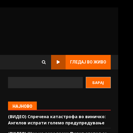
ГЛЕДАЈ ВО ЖИВО
БАРАЈ
НАЈНОВО
(ВИДЕО) Спречена катастрофа во виничко:
Ангелов испрати големо предупредување