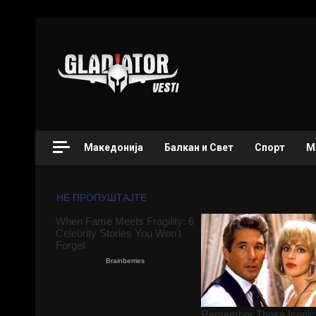
Македонија
Балкан и Свет
Спорт
М