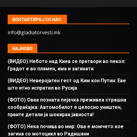
КОНТАКТИРАЈ СО НАС:
info@gladiatorvesti.mk
НАЈНОВО
(ВИДЕО) Небото над Киев се претвори во пекол:
Градот е во пламен, има и загинати
(ВИДЕО) Неверојатен гест од Ким кон Путин: Еве
што итно испратил во Русија
(ФОТО) Оваа позната пејачка преживеа страшна
сообраќајка: Автомобилот е целосно уништен,
првите детали ја шокираа јавноста!
(ФОТО) Нека почива во мир: Ова е момчето кое
загина со мотоцикл во Радишани