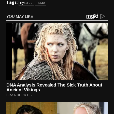
Tags:
пукање
чаир