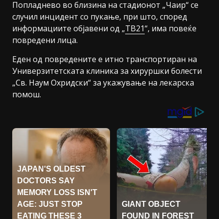
Попладнево во близина на стадионот „Чаир“ се
случил инцидент со пукање, при што, според
информациите објавени од „
ТВ21
“, има повеќе
повредени лица.
Еден од повредените е итно транспортиран на
Универзитетската клиника за хируршки болести
„Св. Наум Охридски“ за укажување на лекарска
помош.