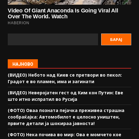
БАРАЈ
НАЈНОВО
(ВИДЕО) Небото над Киев се претвори во пекол:
Градот е во пламен, има и загинати
(ВИДЕО) Неверојатен гест од Ким кон Путин: Еве
што итно испратил во Русија
(ФОТО) Оваа позната пејачка преживеа страшна
сообраќајка: Автомобилот е целосно уништен,
првите детали ја шокираа јавноста!
(ФОТО) Нека почива во мир: Ова е момчето кое