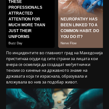
По инцидентите во главниот град на Македонија
пристигнаа осуди од сите страни за лицата кои
вчера се осмелија да создадат меѓуетнички
тензии со кинење на државното знаме на
државата која ги израснала, образувала и
вложувала во нив за подобар живот.