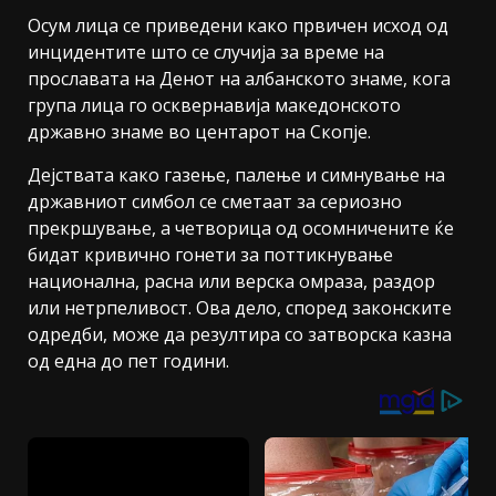
Осум лица се приведени како првичен исход од
инцидентите што се случија за време на
прославата на Денот на албанското знаме, кога
група лица го осквернавија македонското
државно знаме во центарот на Скопје.
Дејствата како газење, палење и симнување на
државниот симбол се сметаат за сериозно
прекршување, а четворица од осомничените ќе
бидат кривично гонети за поттикнување
национална, расна или верска омраза, раздор
или нетрпеливост. Ова дело, според законските
одредби, може да резултира со затворска казна
од една до пет години.