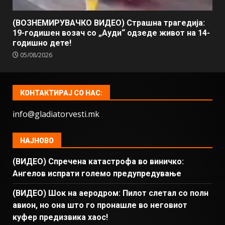
(ВОЗНЕМИРУВАЧКО ВИДЕО) Страшна трагедија:
19-годишен возач со „Ауди“ одзеде живот на 14-
годишно дете!
05/08/2026
КОНТАКТИРАЈ СО НАС:
info@gladiatorvesti.mk
НАЈНОВО
(ВИДЕО) Спречена катастрофа во виничко:
Ангелов испрати големо предупредување
(ВИДЕО) Шок на аеродром: Пилот слетал со полн
авион, но она што го пронашле во неговиот
куфер предизвика хаос!