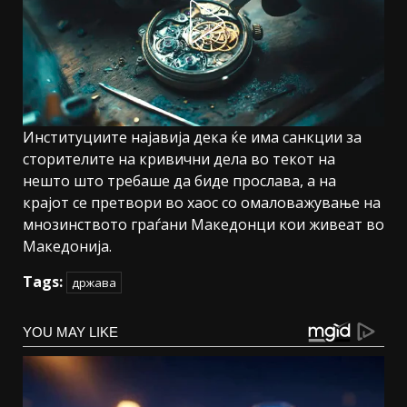
Институциите најавија дека ќе има санкции за
сторителите на кривични дела во текот на
нешто што требаше да биде прослава, а на
крајот се претвори во хаос со омаловажување на
мнозинството граѓани Македонци кои живеат во
Македонија.
Tags:
држава