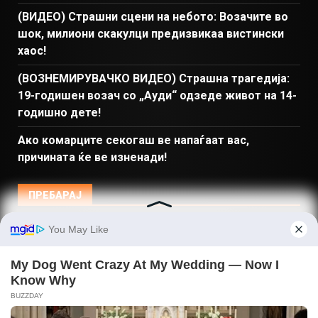
(ВИДЕО) Страшни сцени на небото: Возачите во
шок, милиони скакулци предизвикаа вистински
хаос!
(ВОЗНЕМИРУВАЧКО ВИДЕО) Страшна трагедија:
19-годишен возач со „Ауди“ одзеде живот на 14-
годишно дете!
Ако комарците секогаш ве напаѓаат вас,
причината ќе ве изненади!
ПРЕБАРАЈ
Македонија
Балкан и Свет
Спорт
Магазин
Најново
Донации