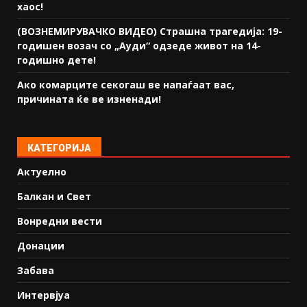
хаос!
(ВОЗНЕМИРУВАЧКО ВИДЕО) Страшна трагедија: 19-
годишен возач со „Ауди“ одзеде живот на 14-
годишно дете!
Ако комарците секогаш ве напаѓаат вас,
причината ќе ве изненади!
КАТЕГОРИЈА
Актуелно
Балкан и Свет
Вонредни вести
Донации
Забава
Интервјуа