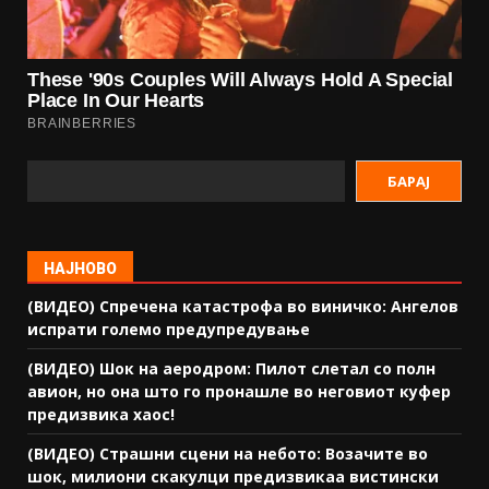
БАРАЈ
НАЈНОВО
(ВИДЕО) Спречена катастрофа во виничко: Ангелов
испрати големо предупредување
(ВИДЕО) Шок на аеродром: Пилот слетал со полн
авион, но она што го пронашле во неговиот куфер
предизвика хаос!
(ВИДЕО) Страшни сцени на небото: Возачите во
шок, милиони скакулци предизвикаа вистински