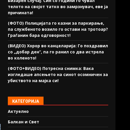
Бизарен случај: Син со години го чувал
телото на својот татко во замрзнувач, еве ја
причината!
(ФОТО) Полицијата го казни за паркирање,
па службеното возило го остави на тротоар?
Граѓанин бара одговорност!
(ВИДЕО) Хорор во канцеларија: Го поздравил
со „добар ден“, па го ранил со два истрела
во коленото!
(ФОТО+ВИДЕО) Потресна снимка: Вака
изгледаше апсењето на синот осомничен за
убиството на мајка си!
КАТЕГОРИЈА
Актуелно
Балкан и Свет