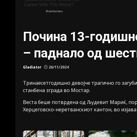
Почина 13-годишн
– паднало од шест
Gladiator
26/11/2024
Тринаесетгодишно девојче трагично го загуби
станбена зграда во Мостар.
Веста беше потврдена од Људевит Мариќ, по
Херцеговско-неретванскиот кантон, во изјава 