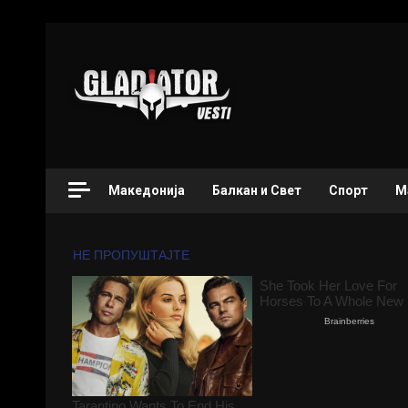
Македонија
Балкан и Свет
Спорт
М