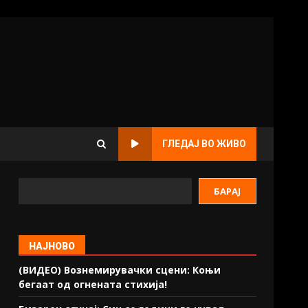
ГЛЕДАЈ ВО ЖИВО
БАРАЈ
НАЈНОВО
(ВИДЕО) Вознемирувачки сцени: Коњи
бегаат од огнената стихија!