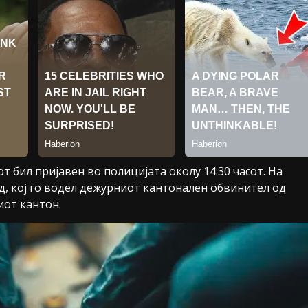
бил пријавен во полицијата околу 14:30 часот. На
, кој го водел дежурниот кантонален обвинител од
иот кантон.