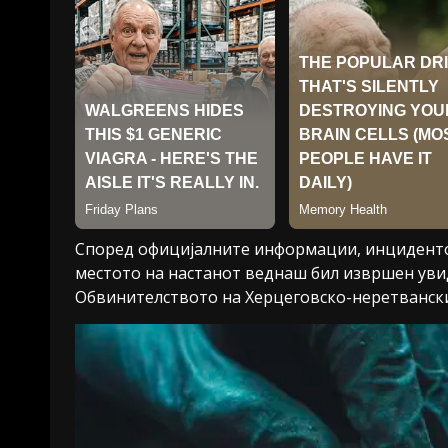
Според официјалните информации, инцидентот 
местото на настанот веднаш бил извршен увид
Обвинителството на Херцеговско-неретванск