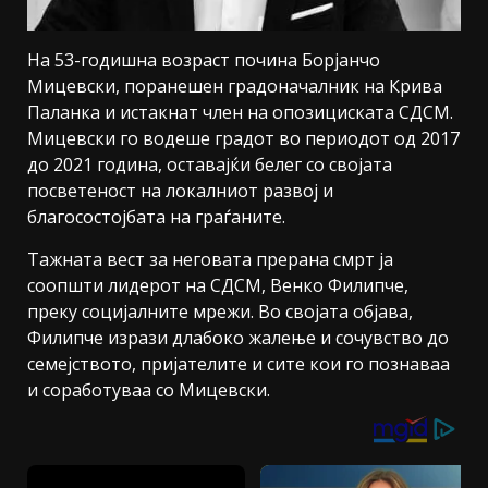
На 53-годишна возраст почина Борјанчо
Мицевски, поранешен градоначалник на Крива
Паланка и истакнат член на опозициската СДСМ.
Мицевски го водеше градот во периодот од 2017
до 2021 година, оставајќи белег со својата
посветеност на локалниот развој и
благосостојбата на граѓаните.
Тажната вест за неговата прерана смрт ја
соопшти лидерот на СДСМ, Венко Филипче,
преку социјалните мрежи. Во својата објава,
Филипче изрази длабоко жалење и сочувство до
семејството, пријателите и сите кои го познаваа
и соработуваа со Мицевски.