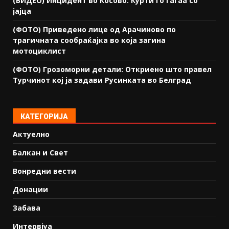
(ВИДЕО) Инцидент во Косово: Курти го гаѓаа со
јајца
(ФОТО) Приведено лице од Арачиново по
трагичната сообраќајка во која загина
мотоциклист
(ФОТО) Грозоморни детали: Откриено што правел
Турчинот кој ја задави Русинката во Белград
КАТЕГОРИЈА
Актуелно
Балкан и Свет
Вонредни вести
Донации
Забава
Интервјуа