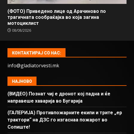
(ФОТО) Приведено лице од Арачиново по
трагичната сообраќајка во која загина
мотоциклист
08/08/2026
КОНТАКТИРАЈ СО НАС:
info@gladiatorvesti.mk
НАЈНОВО
(ВИДЕО) Познат чиј е дронот кој падна и ќе
направеше хаварија во Бугарија
(ГАЛЕРИЈА) Противпожарните екипи и трите „ер
трактори“ на ДЗС го изгаснаа пожарот во
Сопиште!