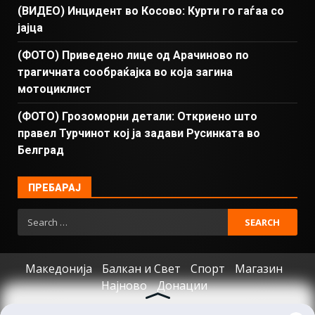
(ВИДЕО) Инцидент во Косово: Курти го гаѓаа со
јајца
(ФОТО) Приведено лице од Арачиново по
трагичната сообраќајка во која загина
мотоциклист
(ФОТО) Грозоморни детали: Откриено што
правел Турчинот кој ја задави Русинката во
Белград
ПРЕБАРАЈ
Македонија
Балкан и Свет
Спорт
Магазин
Најново
Донации