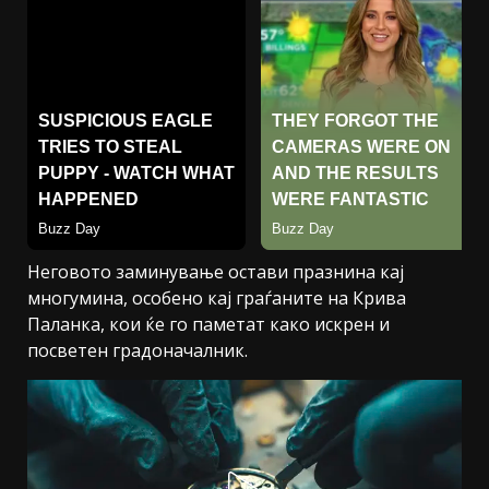
Неговото заминување остави празнина кај
многумина, особено кај граѓаните на Крива
Паланка, кои ќе го паметат како искрен и
посветен градоначалник.