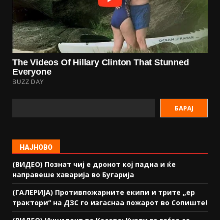
БАРАЈ
НАЈНОВО
(ВИДЕО) Познат чиј е дронот кој падна и ќе
направеше хаварија во Бугарија
(ГАЛЕРИЈА) Противпожарните екипи и трите „ер
трактори“ на ДЗС го изгаснаа пожарот во Сопиште!