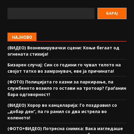
БАРАЈ
НАЈНОВО
(ВИДЕО) Вознемирувачки сцени: Коњи бегаат од
огнената стихија!
Бизарен случај: Син со години го чувал телото на
својот татко во замрзнувач, еве ја причината!
(ФОТО) Полицијата го казни за паркирање, па
службеното возило го остави на тротоар? Граѓанин
бара одговорност!
(ВИДЕО) Хорор во канцеларија: Го поздравил со
„добар ден“, па го ранил со два истрела во
коленото!
(ФОТО+ВИДЕО) Потресна снимка: Вака изгледаше