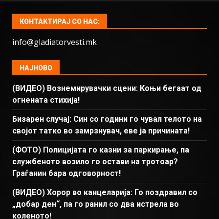
КОНТАКТИРАЈ СО НАС:
info@gladiatorvesti.mk
НАЈНОВО
(ВИДЕО) Вознемирувачки сцени: Коњи бегаат од
огнената стихија!
Бизарен случај: Син со години го чувал телото на
својот татко во замрзнувач, еве ја причината!
(ФОТО) Полицијата го казни за паркирање, па
службеното возило го остави на тротоар?
Граѓанин бара одговорност!
(ВИДЕО) Хорор во канцеларија: Го поздравил со
„добар ден“, па го ранил со два истрела во
коленото!