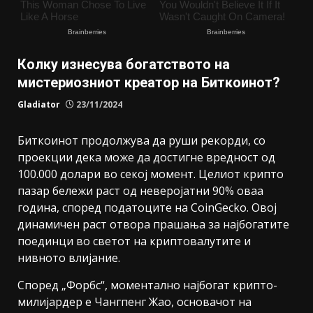
Колку изнесува богатството на
мистериозниот креатор на Биткоинот?
Gladiator
23/11/2024
Биткоинот продолжува да руши рекорди, со
проекции дека може да достигне вредност од
100.000 долари во секој момент. Целиот крипто
пазар бележи раст од неверојатни 90% оваа
година, според податоците на CoinGecko. Овој
динамичен раст отвора прашања за најбогатите
поединци во светот на криптовалутите и
нивното влијание.
Според „Форбс“, моментално најбогат крипто-
милијардер е Чангпенг Жао, основачот на