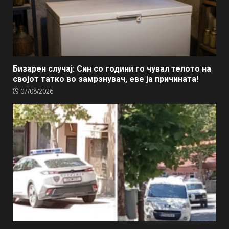
Бизарен случај: Син со години го чувал телото на
својот татко во замрзнувач, еве ја причината!
07/08/2026