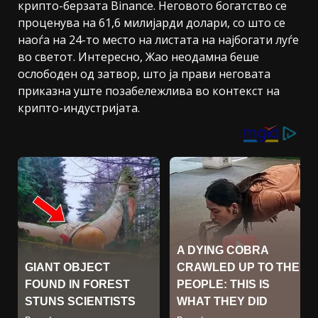
крипто-берзата Binance. Неговото богатство се
проценува на 61,6 милијарди долари, со што се
наоѓа на 24-то место на листата на најбогати луѓе
во светот. Интересно, Жао неодамна беше
ослободен од затвор, што ја прави неговата
приказна уште позабележлива во контекст на
крипто-индустријата.