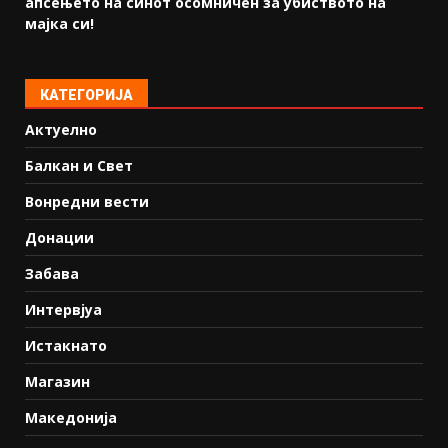
апсењето на синот осомничен за убиството на
мајка си!
КАТЕГОРИЈА
Актуелно
Балкан и Свет
Вонредни вести
Донации
Забава
Интервјуа
Истакнато
Магазин
Македонија