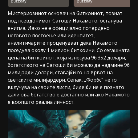
Мистериозниот основач на биткоинот, познат
под псевдонимот Сатоши Накамото, останува
енигма. Иако не е официјално потврдено
неговото постоење или идентитет,
аналитичарите проценуваат дека Накамото
поседува околу 1 милион биткоини. Со сегашната
цена на биткоинот, која изнесува 96.352 долари,
богатството на Сатоши би можело да надмине 96
милијарди долари, ставајќи го на врвот на
светските милијардери. Сепак, „Форбс“ не го
вклучува на своите листи, бидејќи не е познато
дали ова богатство е достапно или ако Накамото
е воопшто реална личност.