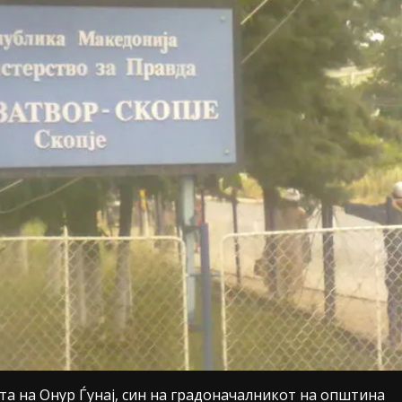
та на Онур Ѓунај, син на градоначалникот на општина