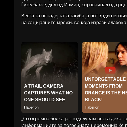
Ѓузелбахче, дел од Измир, кој починал од срце
Веста за ненадејната загуба ја потврди негов
на социјалните мрежи, во која изрази длабока 
„Со огромна болка ја споделувам веста дека г
Информациите за погребната церемонија ќе г