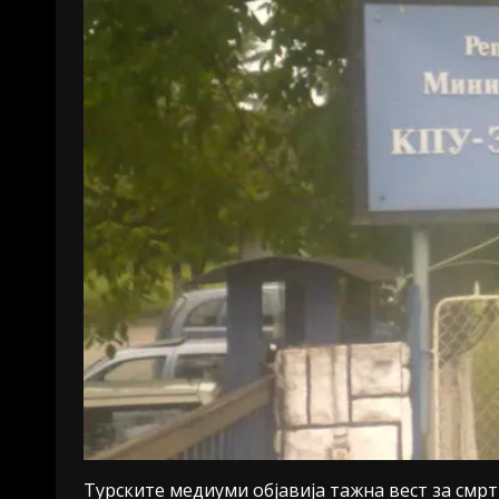
Турските медиуми објавија тажна вест за смрт