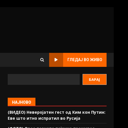
ГЛЕДАЈ ВО ЖИВО
БАРАЈ
НАЈНОВО
(ВИДЕО) Неверојатен гест од Ким кон Путин:
Еве што итно испратил во Русија