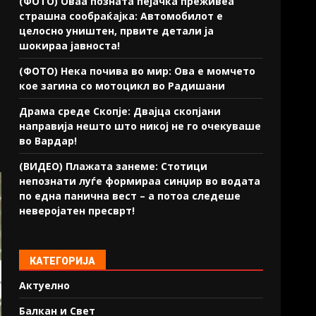
(ФОТО) Оваа позната пејачка преживеа
страшна сообраќајка: Автомобилот е
целосно уништен, првите детали ја
шокираа јавноста!
(ФОТО) Нека почива во мир: Ова е момчето
кое загина со мотоцикл во Радишани
Драма среде Скопје: Двајца скопјани
направија нешто што никој не го очекуваше
во Вардар!
(ВИДЕО) Плажата занеме: Стотици
непознати луѓе формираа синџир во водата
по една панична вест – а потоа следеше
неверојатен пресврт!
КАТЕГОРИЈА
Актуелно
Балкан и Свет