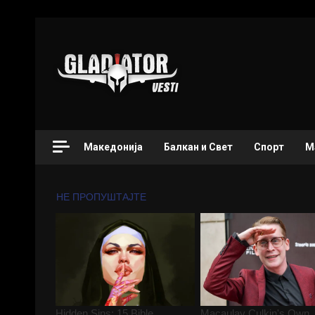
Македонија
Балкан и Свет
Спорт
М