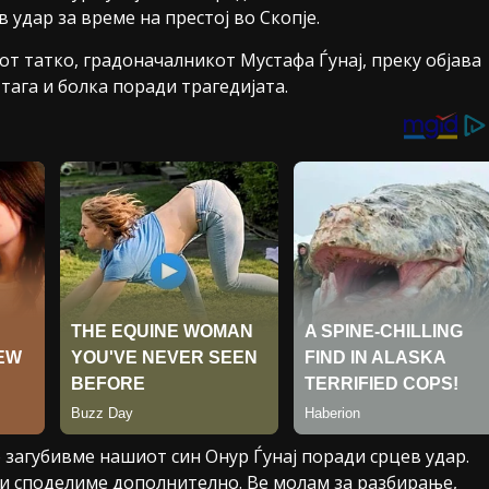
в удар за време на престој во Скопје.
иот татко, градоначалникот Мустафа Ѓунај, преку објава
тага и болка поради трагедијата.
о загубивме нашиот син Онур Ѓунај поради срцев удар.
и споделиме дополнително. Ве молам за разбирање,