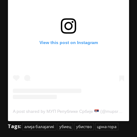
View this post on Instagram
A post shared by МУП Републике Србије
(@mupsrbije)
Tags:
алија балајагиќ
убиец
убиство
црна гора