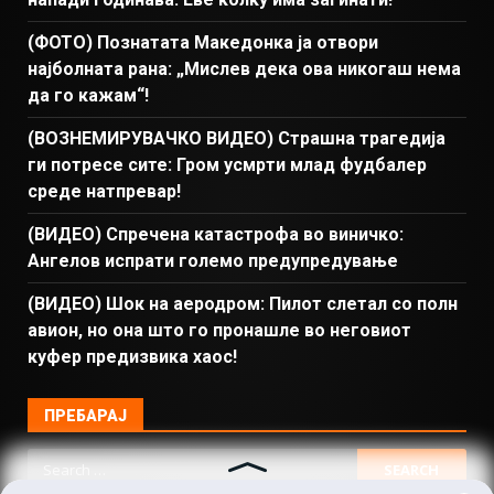
(ФОТО) Познатата Македонка ја отвори
најболната рана: „Мислев дека ова никогаш нема
да го кажам“!
(ВОЗНЕМИРУВАЧКО ВИДЕО) Страшна трагедија
ги потресе сите: Гром усмрти млад фудбалер
среде натпревар!
(ВИДЕО) Спречена катастрофа во виничко:
Ангелов испрати големо предупредување
(ВИДЕО) Шок на аеродром: Пилот слетал со полн
авион, но она што го пронашле во неговиот
куфер предизвика хаос!
ПРЕБАРАЈ