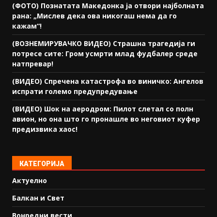
(ФОТО) Познатата Македонка ја отвори најболната
рана: „Мислев дека ова никогаш нема да го
кажам“!
(ВОЗНЕМИРУВАЧКО ВИДЕО) Страшна трагедија ги
потресе сите: Гром усмрти млад фудбалер среде
натпревар!
(ВИДЕО) Спречена катастрофа во виничко: Ангелов
испрати големо предупредување
(ВИДЕО) Шок на аеродром: Пилот слетал со полн
авион, но она што го пронашле во неговиот куфер
предизвика хаос!
КАТЕГОРИЈА
Актуелно
Балкан и Свет
Вонредни вести