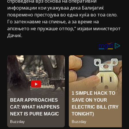
спроведена врз основа на оперативни
информации кои укажуваа дека Балијагиќ
повремено престојува во една куќа во тоа село.
Го затекнавме на спиење, а за време на
апсењето не пружаше отпор,“ изјави министерот
Дачиќ.