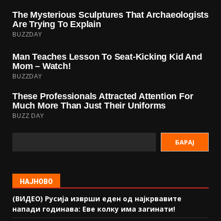
БАРАЈ
НАЈНОВО
(ВИДЕО) Русија изврши еден од најкрвавите
напади годинава: Еве колку има загинати!