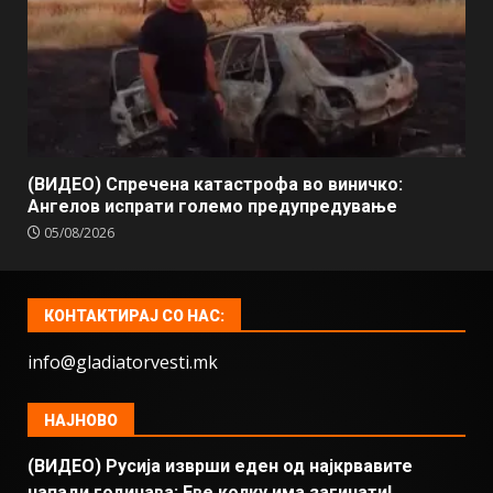
(ВИДЕО) Спречена катастрофа во виничко:
Ангелов испрати големо предупредување
05/08/2026
КОНТАКТИРАЈ СО НАС:
info@gladiatorvesti.mk
НАЈНОВО
(ВИДЕО) Русија изврши еден од најкрвавите
напади годинава: Еве колку има загинати!