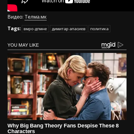
Видео:
Телма.мк
Tags:
вмро-дпмне
димитар апасиев
политика