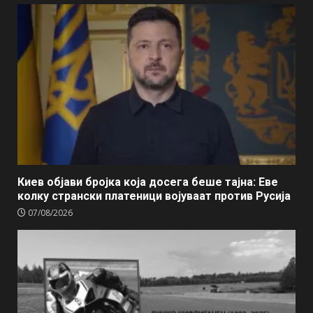
Киев објави бројка која досега беше тајна: Еве
колку странски платеници војуваат против Русија
07/08/2026