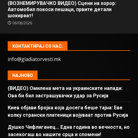
(ВОЗНЕМИРУВАЧКО ВИДЕО) Сцени на хорор:
Автомобил покоси пешаци, првите детали
шокираат!
06/08/2026
КОНТАКТИРАЈ СО НАС:
info@gladiatorvesti.mk
НАЈНОВО
(ВИДЕО) Омилена мета на украинските напади:
Ова би бил застрашувачки удар за Русија
Киев објави бројка која досега беше тајна: Еве
колку странски платеници војуваат против Русија
Душко Чифлиганец… Eдна година во вечноста, но
засекогаш во нашите срца и спомени!