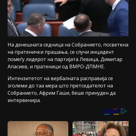
На денешната седница на Собранието, посветена
на пратенички прашања, се случи инцидент
помеѓу лидерот на партијата Левица, Димитар
Апасиев, и пратеници од ВМРО-ДПМНЕ.
Интензитетот на вербалната расправија се
зголеми до таа мера што претседателот на
Собранието, Африм Гаши, беше принуден да
интервенира.