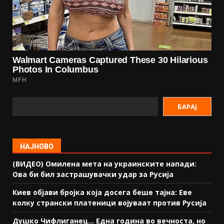
БАРАЈ
НАЈНОВО
(ВИДЕО) Омилена мета на украинските напади:
Ова би бил застрашувачки удар за Русија
Киев објави бројка која досега беше тајна: Еве
колку странски платеници војуваат против Русија
Душко Чифлиганец… Eдна година во вечноста, но