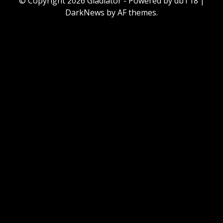
© Copyright 2026 Gladiator - Powered by dbT18
|
DarkNews
by AF themes.