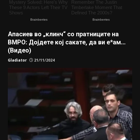
Апасиев во „клинч“ со пратниците на
ВМРО: Дојдете кој сакате, да ви е*ам…
(Видео)
Gladiator
21/11/2024