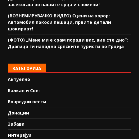
засекогаш во нашите срца и спомени!
(ВОЗНЕМИРУВАЧКО ВИДЕО) Сцени на хорор:
Автомобил покоси пешаци, првите детали
шокираат!
(ФОТО) „Мене ми е срам поради вас, вие сте дно“:
Драгица ги нападна српските туристи во Грција
КАТЕГОРИЈА
Актуелно
Балкан и Свет
Вонредни вести
Донации
Забава
Интервјуа