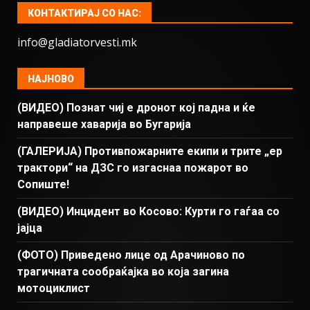
КОНТАКТИРАЈ СО НАС:
info@gladiatorvesti.mk
НАЈНОВО
(ВИДЕО) Познат чиј е дронот кој падна и ќе
направеше хаварија во Бугарија
(ГАЛЕРИЈА) Противпожарните екипи и трите „ер
трактори“ на ДЗС го изгаснаа пожарот во
Сопиште!
(ВИДЕО) Инцидент во Косово: Курти го гаѓаа со
јајца
(ФОТО) Приведено лице од Арачиново по
трагичната сообраќајка во која загина
мотоциклист