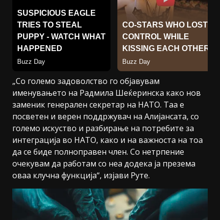
„Со големо задоволство го објавувам
именувањето на Радмила Шеќеринска како нов
заменик генерален секретар на НАТО. Таа е
посветен и верен поддржувач на Алијансата, со
големо искуство и разбирање на потребите за
интеграција во НАТО, како и на важноста на тоа
да се биде полноправен член. Со нетрпение
очекувам да работам со неа додека ја презема
оваа клучна функција“, изјави Руте.