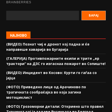
БАРАЈ
НАЈНОВО
(ВИДЕО) Познат чиј е дронот кој падна и ќе
направеше хаварија во Бугарија
(ГАЛЕРИЈА) Противпожарните екипи и трите „ер
трактори“ на ДЗС го изгаснаа пожарот во Сопиште!
(ВИДЕО) Инцидент во Косово: Курти го гаѓаа со
јајца
(ФОТО) Приведено лице од Арачиново по
трагичната сообраќајка во која загина
мотоциклист
(ФОТО) Грозоморни детали: Откриено што правел
Турчинот кој ја задави Русинката во Белград