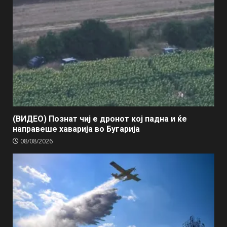
(ВИДЕО) Познат чиј е дронот кој падна и ќе
направеше хаварија во Бугарија
08/08/2026