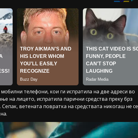
 мобилни телефони, кои ги испратила на две адреси во
ање на лицето, испратила парични средства преку брз
. Сепак, ветената повратка на средствата никогаш не се
на.