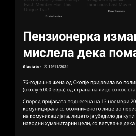
Пензионерка измам
мислела дека пома
Gladiator
19/11/2024
76-годишна жена од Скопје пријавила во полиц
(околу 6.000 евра) од страна на лице со кое с
Според пријавата поднесена на 13 ноември 202
комуницирала со осомниченото лице во перио
на комуникацијата, лицето ја убедило да куп
наводни хуманитарни цели, со ветување дека 