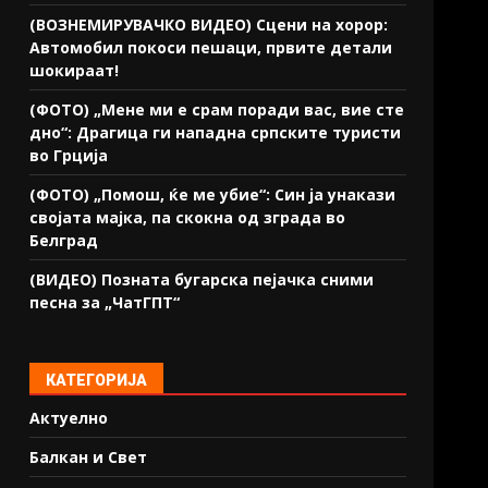
(ВОЗНЕМИРУВАЧКО ВИДЕО) Сцени на хорор:
Автомобил покоси пешаци, првите детали
шокираат!
(ФОТО) „Мене ми е срам поради вас, вие сте
дно“: Драгица ги нападна српските туристи
во Грција
(ФОТО) „Помош, ќе ме убие“: Син ја унакази
својата мајка, па скокна од зграда во
Белград
(ВИДЕО) Позната бугарска пејачка сними
песна за „ЧатГПТ“
КАТЕГОРИЈА
Актуелно
Балкан и Свет