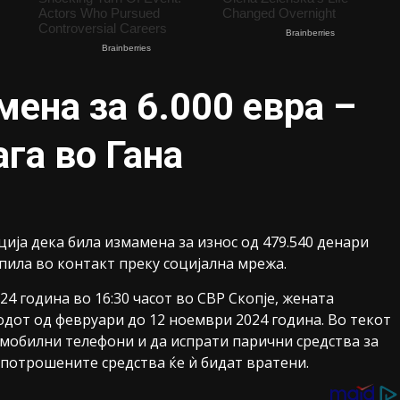
ена за 6.000 евра –
га во Гана
ија дека била измамена за износ од 479.540 денари
тапила во контакт преку социјална мрежа.
4 година во 16:30 часот во СВР Скопје, жената
дот од февруари до 12 ноември 2024 година. Во текот
и мобилни телефони и да испрати парични средства за
потрошените средства ќе ѝ бидат вратени.