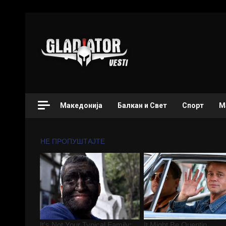
Македонија
Балкан и Свет
Спорт
М