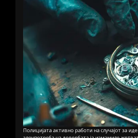
Полицијата активно работи на случајот за иде
злоупотреба на довербата ја измамиле жртват