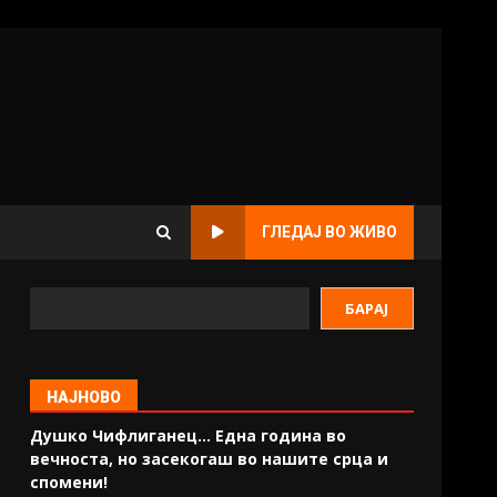
ГЛЕДАЈ ВО ЖИВО
БАРАЈ
НАЈНОВО
Душко Чифлиганец… Eдна година во
вечноста, но засекогаш во нашите срца и
спомени!