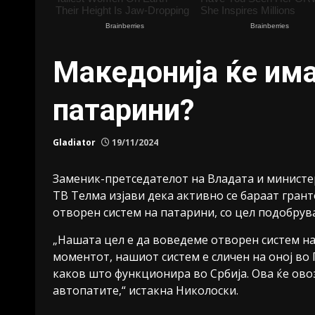
Македонија ќе има
патарини?
Gladiator
19/11/2024
Заменик-претседателот на Владата и министер
ТВ Телма изјави дека активно се бараат гран
отворен систем на патарини, со цел подобрув
„Нашата цел е да воведеме отворен систем на
моментот, нашиот систем е сличен на оној во 
каков што функционира во Србија. Ова ќе ов
автопатите,“ истакна Николоски.