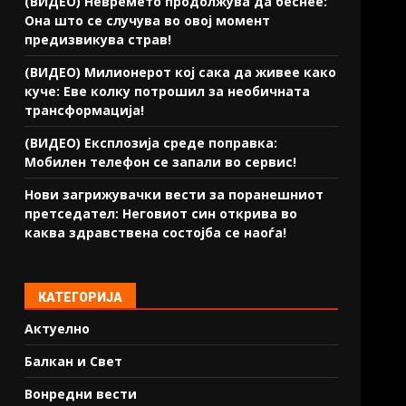
(ВИДЕО) Невремето продолжува да беснее:
Она што се случува во овој момент
предизвикува страв!
(ВИДЕО) Милионерот кој сака да живее како
куче: Еве колку потрошил за необичната
трансформација!
(ВИДЕО) Експлозија среде поправка:
Мобилен телефон се запали во сервис!
Нови загрижувачки вести за поранешниот
претседател: Неговиот син открива во
каква здравствена состојба се наоѓа!
КАТЕГОРИЈА
Актуелно
Балкан и Свет
Вонредни вести