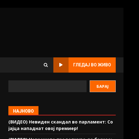
ГЛЕДАЈ ВО ЖИВО
БАРАЈ
НАЈНОВО
(ВИДЕО) Невиден скандал во парламент: Со
јајца нападнат овој премиер!