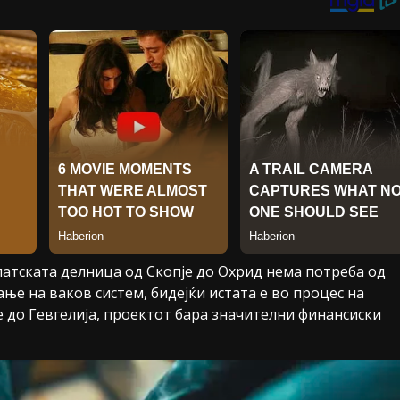
атската делница од Скопје до Охрид нема потреба од
е на ваков систем, бидејќи истата е во процес на
е до Гевгелија, проектот бара значителни финансиски