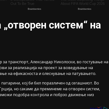
 „отворен систем“ на
 за транспорт, Александар Николоски, во гостување на
тови за реализација на проект за воведување на
ање на ефикасноста и олеснување на патувањето.
 патарини, кој би бил поразличен од сегашниот. Во
Грција, но сакаме да преминеме на отворен систем,
озможи подобра контрола и побрзо движење низ