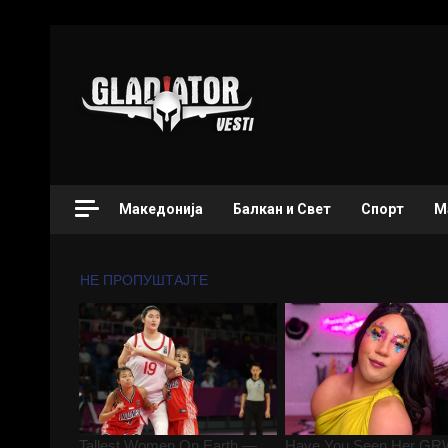
Македонија
Балкан и Свет
Спорт
М