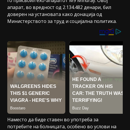
го присвоил ехо-апаратот M9 Mindray. Овој
апарат, во вредност од 2.134.482 денари, бил
доверен на установата како донација од
Министерството за труд и социјална политика.
Наместо да биде ставен во употреба за
потребите на болницата, особено во услови на