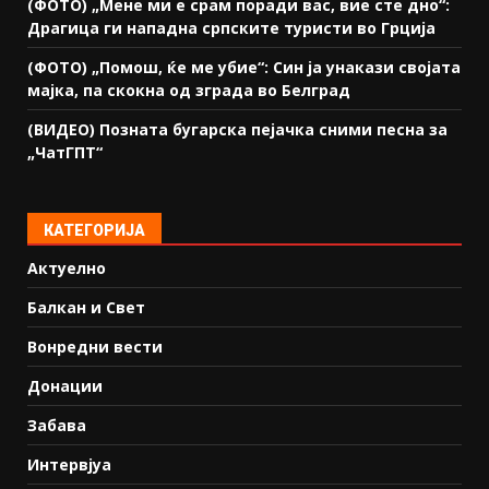
(ФОТО) „Мене ми е срам поради вас, вие сте дно“:
Драгица ги нападна српските туристи во Грција
(ФОТО) „Помош, ќе ме убие“: Син ја унакази својата
мајка, па скокна од зграда во Белград
(ВИДЕО) Позната бугарска пејачка сними песна за
„ЧатГПТ“
КАТЕГОРИЈА
Актуелно
Балкан и Свет
Вонредни вести
Донации
Забава
Интервјуа