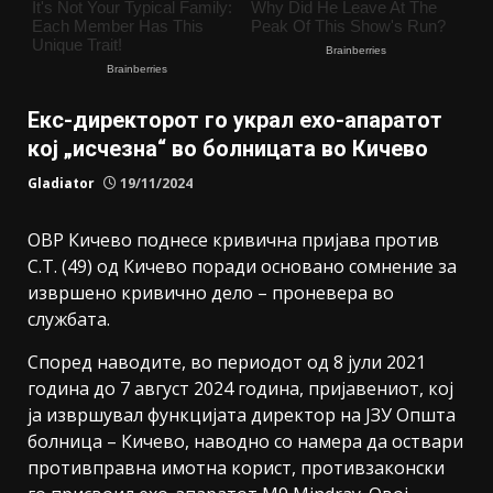
Екс-директорот го украл ехо-апаратот
кој „исчезна“ во болницата во Кичево
Gladiator
19/11/2024
ОВР Кичево поднесе кривична пријава против
С.Т. (49) од Кичево поради основано сомнение за
извршено кривично дело – проневера во
службата.
Според наводите, во периодот од 8 јули 2021
година до 7 август 2024 година, пријавениот, кој
ја извршувал функцијата директор на ЈЗУ Општа
болница – Кичево, наводно со намера да оствари
противправна имотна корист, противзаконски