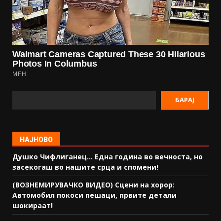
БАРАЈ
НАЈНОВО
Душко Чифлиганец… Eдна година во вечноста, но
засекогаш во нашите срца и спомени!
(ВОЗНЕМИРУВАЧКО ВИДЕО) Сцени на хорор:
Автомобил покоси пешаци, првите детали
шокираат!