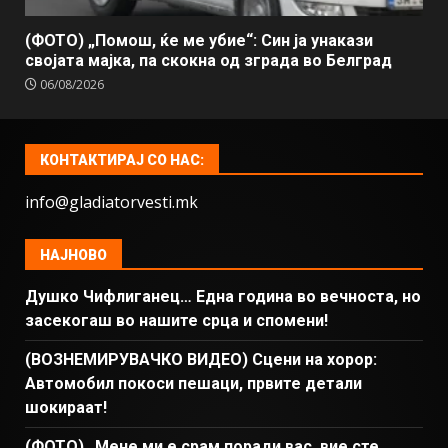
(ФОТО) „Помош, ќе ме убие“: Син ја унакази
својата мајка, па скокна од зграда во Белград
06/08/2026
КОНТАКТИРАЈ СО НАС:
info@gladiatorvesti.mk
НАЈНОВО
Душко Чифлиганец… Eдна година во вечноста, но
засекогаш во нашите срца и спомени!
(ВОЗНЕМИРУВАЧКО ВИДЕО) Сцени на хорор:
Автомобил покоси пешаци, првите детали
шокираат!
(ФОТО) „Мене ми е срам поради вас, вие сте