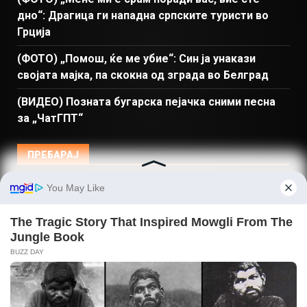
дно“: Драгица ги нападна српските туристи во
Грција
(ФОТО) „Помош, ќе ме убие“: Син ја унакази
својата мајка, па скокна од зграда во Белград
(ВИДЕО) Позната бугарска пејачка сними песна
за „ЧатГПТ“
ПРЕБАРАЈ
Македонија
Балкан и Свет
Спорт
Магазин
Најново
Донации