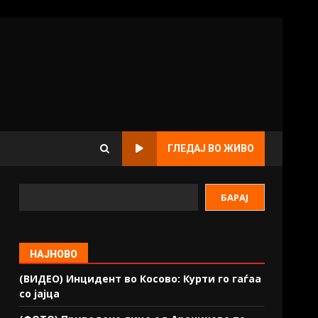
ГЛЕДАЈ ВО ЖИВО
БАРАЈ
НАЈНОВО
(ВИДЕО) Инцидент во Косово: Курти го гаѓаа
со јајца