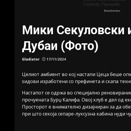
Мики Секуловски и
Дубаи (Фото)
Gladiator
17/11/2024
Целиот амбиент во кој настапи Цеца беше опкр
ѕидови изработени со префинета и скапа техн
Настапот се одржа во специјално реновиранио
прочуената Бурџ Калифа. Овој клуб е дел од екс
Просторот е внимателно дизајниран за да обе
при што секоја сепаре-луксузна кабина нуди ч