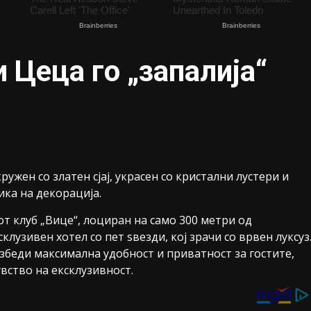
 Цеца го „запалија“
ужен со златен сјај, украсен со кристални лустери и
ика на декорација.
т клуб „Вице“, лоциран на само 300 метри од
клузивен хотел со пет ѕвезди, кој зрачи со врвен луксуз
збеди максимална удобност и приватност за гостите,
увство на ексклузивност.