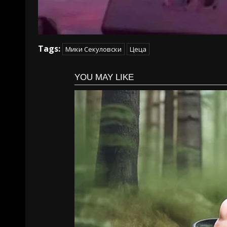
Tags:
Мики Секуловски
Цеца