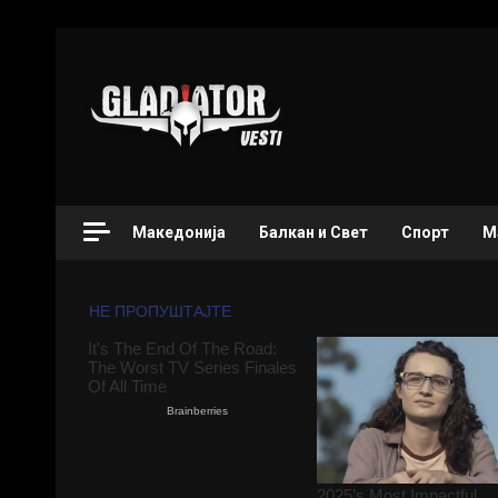
Македонија
Балкан и Свет
Спорт
М