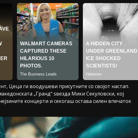
т, Цеца ги воодушеви присутните со својот настап.
македонската „Гранд“ ѕвезда Мики Секуловски, кој
 нејзините концерти и секогаш остава силен впечаток