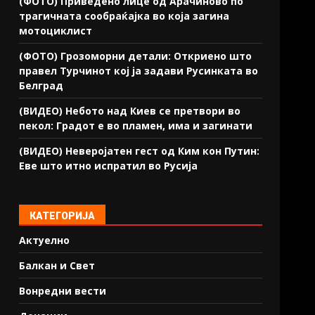
(ФОТО) Приведено лице од Арачиново по
трагичната сообраќајка во која загина
мотоциклист
(ФОТО) Грозоморни детали: Откриено што
правел Турчинот кој ја задави Русинката во
Белград
(ВИДЕО) Небото над Киев се претвори во
пекол: Градот е во пламен, има и загинати
(ВИДЕО) Неверојатен гест од Ким кон Путин:
Еве што итно испратил во Русија
КАТЕГОРИЈА
.
Актуелно
Балкан и Свет
Вонредни вести