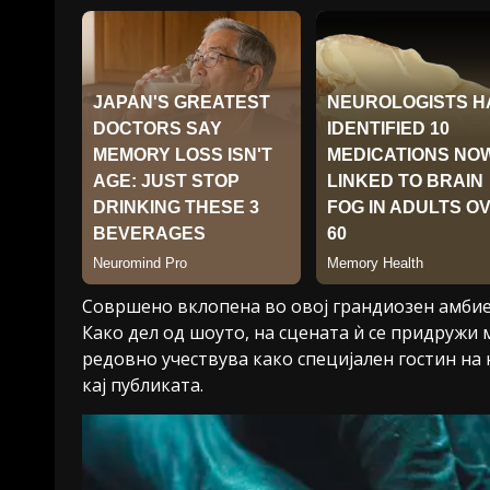
Совршено вклопена во овој грандиозен амбиен
Како дел од шоуто, на сцената ѝ се придружи 
редовно учествува како специјален гостин на
кај публиката.