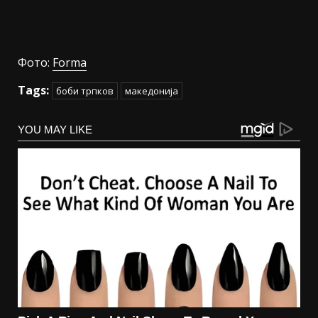
Фото:
Forma
Tags:
боби трпков
македонија