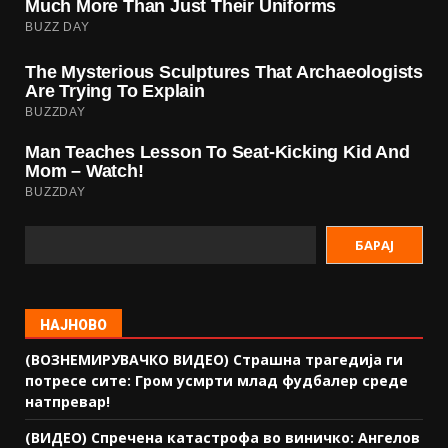
БАРАЈ
НАЈНОВО
(ВОЗНЕМИРУВАЧКО ВИДЕО) Страшна трагедија ги
потресе сите: Гром усмрти млад фудбалер среде
натпревар!
(ВИДЕО) Спречена катастрофа во виничко: Ангелов