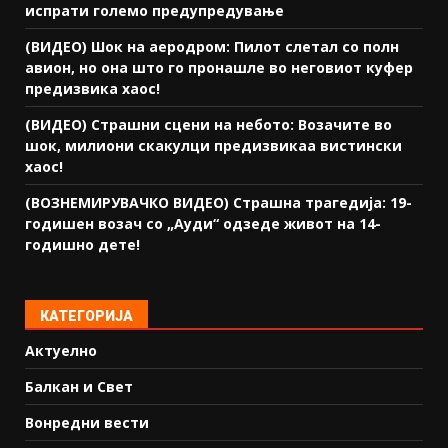
испрати големо предупредување
(ВИДЕО) Шок на аеродром: Пилот слетал со полн
авион, но она што го пронашле во неговиот куфер
предизвика хаос!
(ВИДЕО) Страшни сцени на небото: Возачите во
шок, милиони скакулци предизвикаа вистински
хаос!
(ВОЗНЕМИРУВАЧКО ВИДЕО) Страшна трагедија: 19-
годишен возач со „Ауди“ одзеде живот на 14-
годишно дете!
КАТЕГОРИЈА
Актуелно
Балкан и Свет
Вонредни вести