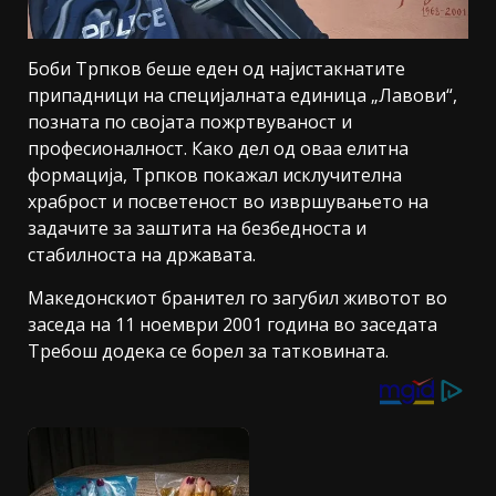
Боби Трпков беше еден од најистакнатите
припадници на специјалната единица „Лавови“,
позната по својата пожртвуваност и
професионалност. Како дел од оваа елитна
формација, Трпков покажал исклучителна
храброст и посветеност во извршувањето на
задачите за заштита на безбедноста и
стабилноста на државата.
Македонскиот бранител го загубил животот во
заседа на 11 ноември 2001 година во заседата
Требош додека се борел за татковината.