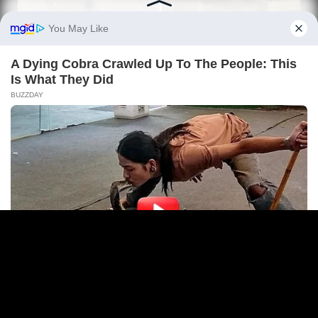
(ВИДЕО) Шок на аеродром: Пилот слетал со полн
авион, но она што го пронашле во неговиот
куфер предизвика хаос!
05/08/2026