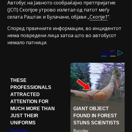
Автобус на Јавното сообраќајно претпријатие
(ЈСП) Скопјое утрово излетал од патот меѓу
селата Раштак и Булачани, објави „
Скопје1
“.
Според првичните информации, во инцидентот
нема повредени лица затоа што во автобусот
немало патници.