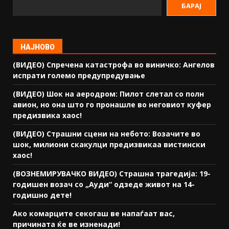
БАРАЈ
НАЈНОВО
(ВИДЕО) Спречена катастрофа во виничко: Ангелов
испрати големо предупредување
(ВИДЕО) Шок на аеродром: Пилот слетал со полн
авион, но она што го пронашле во неговиот куфер
предизвика хаос!
(ВИДЕО) Страшни сцени на небото: Возачите во
шок, милиони скакулци предизвикаа вистински
хаос!
(ВОЗНЕМИРУВАЧКО ВИДЕО) Страшна трагедија: 19-
годишен возач со „Ауди“ одзеде живот на 14-
годишно дете!
Ако комарците секогаш ве напаѓаат вас,
причината ќе ве изненади!