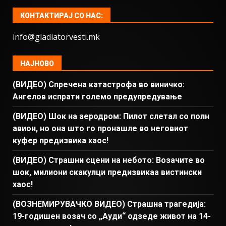
КОНТАКТИРАЈ СО НАС:
info@gladiatorvesti.mk
НАЈНОВО
(ВИДЕО) Спречена катастрофа во виничко:
Ангелов испрати големо предупредување
(ВИДЕО) Шок на аеродром: Пилот слетал со полн
авион, но она што го пронашле во неговиот
куфер предизвика хаос!
(ВИДЕО) Страшни сцени на небото: Возачите во
шок, милиони скакулци предизвикаа вистински
хаос!
(ВОЗНЕМИРУВАЧКО ВИДЕО) Страшна трагедија:
19-годишен возач со „Ауди“ одзеде живот на 14-