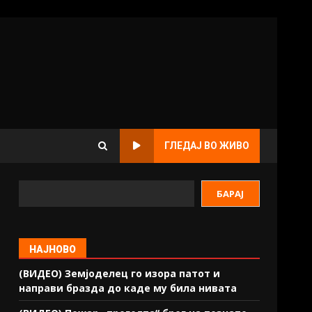
ГЛЕДАЈ ВО ЖИВО
БАРАЈ
НАЈНОВО
(ВИДЕО) Земјоделец го изора патот и
направи бразда до каде му била нивата