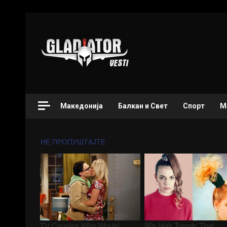
Македонија
Балкан и Свет
Спорт
М