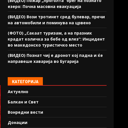
(ВИДЕО) Пожар „проголта“ брег на познато
езеро: Почна масовна евакуација
(ВИДЕО) Вози тротинет сред булевар, пречи
на автомобили и поминува на црвено
(ФОТО) „Сакаат туризам, а на празник
крадат количка за бебе од влез“: Инцидент
во македонско туристичко место
(ВИДЕО) Познат чиј е дронот кој падна и ќе
направеше хаварија во Бугарија
КАТЕГОРИЈА
Актуелно
Балкан и Свет
Вонредни вести
Донации