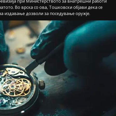
 ревизија при Министерството за внатрешни работи
тото. Во врска со ова, Тошковски објави дека се
за издавање дозволи за поседување оружје.