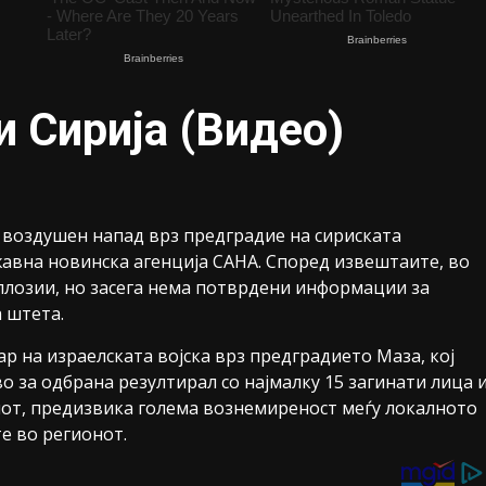
и Сирија (Видео)
 воздушен напад врз предградие на сириската
авна новинска агенција САНА. Според извештаите, во
плозии, но засега нема потврдени информации за
 штета.
р на израелската војска врз предградието Маза, кој
 за одбрана резултирал со најмалку 15 загинати лица 
иот, предизвика голема вознемиреност меѓу локалното
е во регионот.