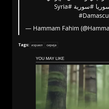
#Syria
#سورية
#سور
#Damascu
— Hammam Fahim (@Hamma
Tags:
израел
сирија