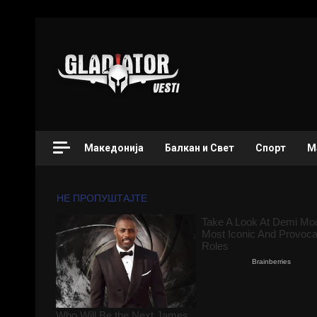
Македонија
Балкан и Свет
Спорт
М