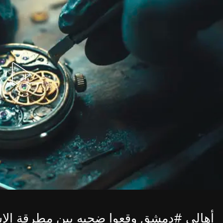
لإسرائيلي و سندان الإيراني
#دمشق
أهالي