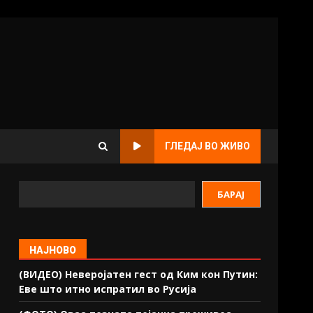
ГЛЕДАЈ ВО ЖИВО
БАРАЈ
НАЈНОВО
(ВИДЕО) Неверојатен гест од Ким кон Путин:
Еве што итно испратил во Русија