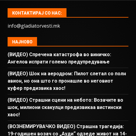
КОНТАКТИРАЈ СО НАС:
info@gladiatorvesti.mk
НАЈНОВО
(ВИДЕО) Спречена катастрофа во виничко:
Ангелов испрати големо предупредување
(ВИДЕО) Шок на аеродром: Пилот слетал со полн
авион, но она што го пронашле во неговиот
куфер предизвика хаос!
(ВИДЕО) Страшни сцени на небото: Возачите во
шок, милиони скакулци предизвикаа вистински
хаос!
(ВОЗНЕМИРУВАЧКО ВИДЕО) Страшна трагедија:
19-годишен возач со „Ауди“ одзеде живот на 14-