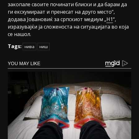
закопале своите починати блиски и да барам да
ги ексхумираат и пренесат на друго место“,
додава Јовановиќ за српскиот медиум „
Н1
“,
изразувајќи ја сложеноста на ситуацијата во која
се нашол.
Tags:
нива
ниш