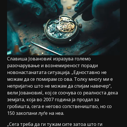
Славиша Јовановиќ изразува големо
разочарување и вознемиреност поради
новонастанатата ситуација. „Едноставно не
можам да се помирам со ова. Толку многу ми е
непријатно што не можам да спијам навечер“,
вели Јовановиќ, кој се соочува со реалноста дека
земјата, која во 2007 година ја продал за
гробишта, сега е негово сопствеништво, но со
150 закопани луѓе на неа.
„Сега треба да ги тужам сите затоа што ги