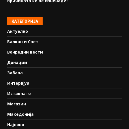
причината ќе ве изненади!
КАТЕГОРИЈА
Актуелно
Балкан и Свет
Вонредни вести
Донации
Забава
Интервјуа
Истакнато
Магазин
Македонија
Најново