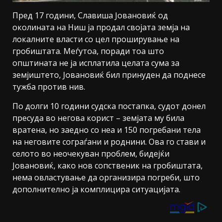
Пред 17 години, Славиша Јовановиќ од
околината на Ниш ја продал својата земја на
локалните власти со цел проширување на
гробиштата. Меѓутоа, поради тоа што
општината не ја исплатила целата сума за
земјиштето, Јовановиќ бил принуден да поднесе
тужба против нив.
По долги 10 години судска постапка, судот донел
пресуда во негова корист – земјата му била
вратена, но заедно со неа и 150 погребани тела
на неговите сограѓани и роднини. Ова го стави и
селото во неочекуван проблем, бидејќи
Јовановиќ, како нов сопственик на гробиштата,
нема овластување да организира погреби, што
дополнително ја комплицира ситуацијата.