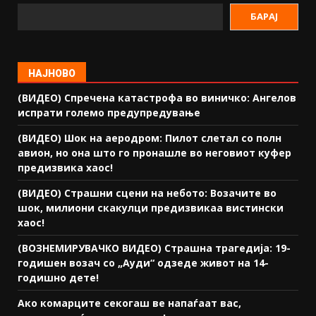
БАРАЈ
НАЈНОВО
(ВИДЕО) Спречена катастрофа во виничко: Ангелов
испрати големо предупредување
(ВИДЕО) Шок на аеродром: Пилот слетал со полн
авион, но она што го пронашле во неговиот куфер
предизвика хаос!
(ВИДЕО) Страшни сцени на небото: Возачите во
шок, милиони скакулци предизвикаа вистински
хаос!
(ВОЗНЕМИРУВАЧКО ВИДЕО) Страшна трагедија: 19-
годишен возач со „Ауди“ одзеде живот на 14-
годишно дете!
Ако комарците секогаш ве напаѓаат вас,