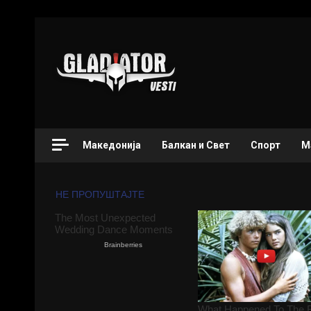
Македонија
Балкан и Свет
Спорт
М