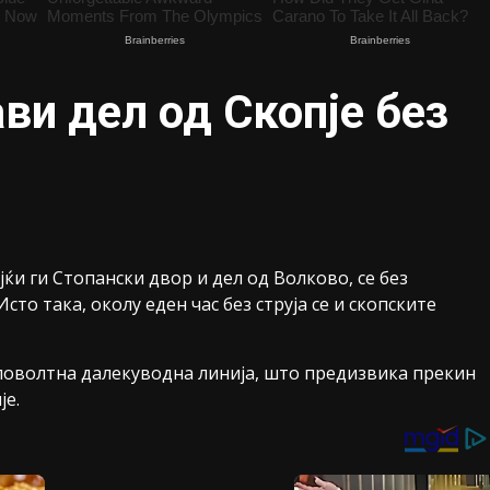
ви дел од Скопје без
и ги Стопански двор и дел од Волково, се без
сто така, околу еден час без струја се и скопските
ловолтна далекуводна линија, што предизвика прекин
је.