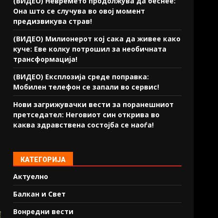
(ВИДЕО) Невремето продолжува да беснее:
Она што се случува во овој момент
предизвикува страв!
(ВИДЕО) Милионерот кој сака да живее како
куче: Еве колку потрошил за необичната
трансформација!
(ВИДЕО) Експлозија среде поправка:
Мобилен телефон се запали во сервис!
Нови загрижувачки вести за поранешниот
претседател: Неговиот син открива во
каква здравствена состојба се наоѓа!
КАТЕГОРИЈА
Актуелно
Балкан и Свет
Вонредни вести