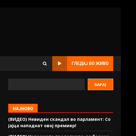
ГЛЕДАЈ ВО ЖИВО
БАРАЈ
НАЈНОВО
(ВИДЕО) Невиден скандал во парламент: Со
јајца нападнат овој премиер!