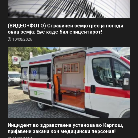
(ВИДЕО+ФОТО) Стравичен земјотрес ја погоди
оваа земја: Еве каде бил епицентарот!
10/08/2026
Инцидент во здравствена установа во Карпош,
пријавени закани кон медицински персонал!