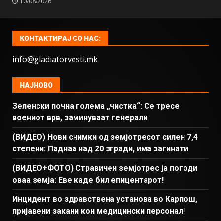
10/08/2026
КОНТАКТИРАЈ СО НАС:
info@gladiatorvesti.mk
НАЈНОВО
Зеленски почна голема „чистка“: Се тресе
воениот врв, заминуваат генерали
(ВИДЕО) Нови снимки од земјотресот силен 7,4
степени: Паднаа над 20 згради, има загинати
(ВИДЕО+ФОТО) Стравичен земјотрес ја погоди
оваа земја: Еве каде бил епицентарот!
Инцидент во здравствена установа во Карпош,
пријавени закани кон медицински персонал!