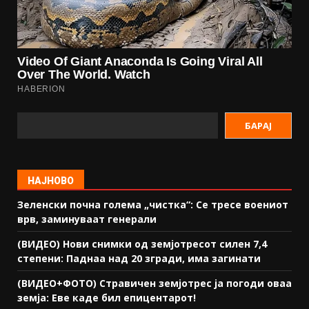
БАРАЈ
НАЈНОВО
Зеленски почна голема „чистка“: Се тресе воениот
врв, заминуваат генерали
(ВИДЕО) Нови снимки од земјотресот силен 7,4
степени: Паднаа над 20 згради, има загинати
(ВИДЕО+ФОТО) Стравичен земјотрес ја погоди оваа
земја: Еве каде бил епицентарот!