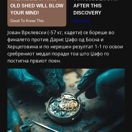
Јован Врклевски (-57 кг, кадети) се бореше во
финалето против Дарис Џафо од Босна и
Херцеговина и по нерешен резултат 1-1 го освои
сребрениот медал поради тоа што Џафо го
постигна првиот поен.