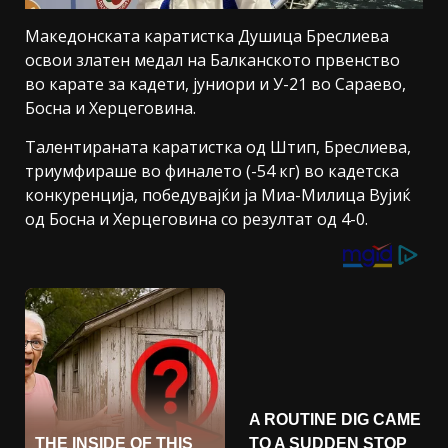
Македонската каратистка Душица Бреслиева
освои златен медал на Балканското првенство
во карате за кадети, јуниори и У-21 во Сараево,
Босна и Херцеговина.
Талентираната каратистка од Штип, Бреслиева,
триумфираше во финалето (-54 кг) во кадетска
конкуренција, победувајќи ја Миа-Милица Вујиќ
од Босна и Херцеговина со резултат од 4-0.