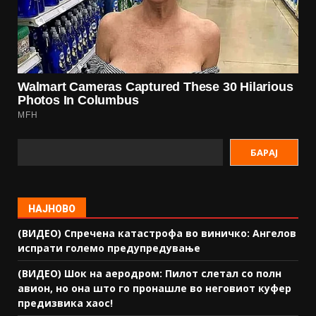
БАРАЈ
НАЈНОВО
(ВИДЕО) Спречена катастрофа во виничко: Ангелов
испрати големо предупредување
(ВИДЕО) Шок на аеродром: Пилот слетал со полн
авион, но она што го пронашле во неговиот куфер
предизвика хаос!