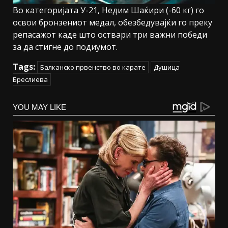
Во категоријата У-21, Недим Шаќири (-60 кг) го
освои бронзениот медал, обезбедувајќи го преку
репасажот каде што оствари три важни победи
за да стигне до подиумот.
Tags:
Балканско првенство во карате
Душица
Бреслиева