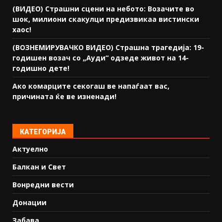
(ВИДЕО) Страшни сцени на небото: Возачите во
шок, милиони скакулци предизвикаа вистински
хаос!
(ВОЗНЕМИРУВАЧКО ВИДЕО) Страшна трагедија: 19-
годишен возач со „Ауди“ одзеде живот на 14-
годишно дете!
Ако комарците секогаш ве напаѓаат вас,
причината ќе ве изненади!
КАТЕГОРИЈА
Актуелно
Балкан и Свет
Вонредни вести
Донации
Забава