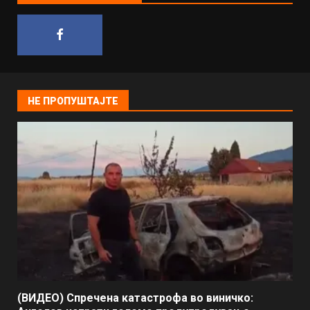
НЕ ПРОПУШТАЈТЕ
(ВИДЕО) Спречена катастрофа во виничко: