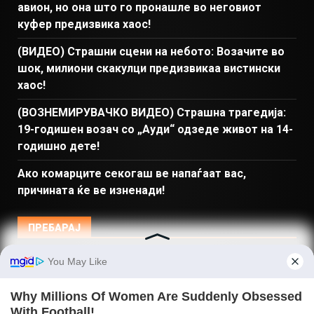
авион, но она што го пронашле во неговиот
куфер предизвика хаос!
(ВИДЕО) Страшни сцени на небото: Возачите во
шок, милиони скакулци предизвикаа вистински
хаос!
(ВОЗНЕМИРУВАЧКО ВИДЕО) Страшна трагедија:
19-годишен возач со „Ауди“ одзеде живот на 14-
годишно дете!
Ако комарците секогаш ве напаѓаат вас,
причината ќе ве изненади!
ПРЕБАРАЈ
Македонија
Балкан и Свет
Спорт
Магазин