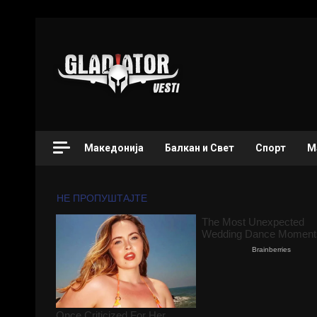
Македонија
Балкан и Свет
Спорт
М