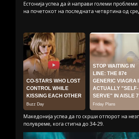
Естонија успеа да ѝ направи големи проблеми
на почетокот на последната четвртина од сред
Македонија успеа да го скрши отпорот на нез
полувреме, кога стигна до 34-29.