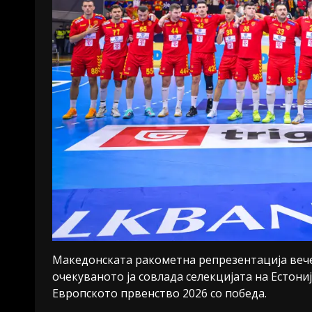
Македонската ракометна репрезентација вечер
очекуваното ја совлада селекцијата на Естониј
Европското првенство 2026 со победа.