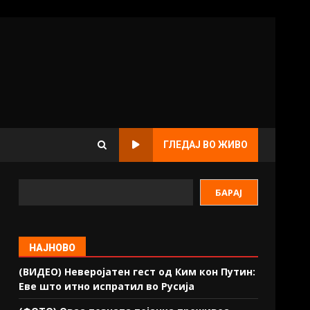
ГЛЕДАЈ ВО ЖИВО
БАРАЈ
НАЈНОВО
(ВИДЕО) Неверојатен гест од Ким кон Путин:
Еве што итно испратил во Русија