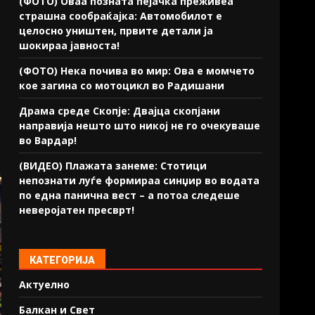
(ФОТО) Оваа позната пејачка преживеа
страшна сообраќајка: Автомобилот е
целосно уништен, првите детали ја
шокираа јавноста!
(ФОТО) Нека почива во мир: Ова е момчето
кое загина со мотоцикл во Радишани
Драма среде Скопје: Двајца скопјани
направија нешто што никој не го очекуваше
во Вардар!
(ВИДЕО) Плажата занеме: Стотици
непознати луѓе формираа синџир во водата
по една панична вест – а потоа следеше
неверојатен пресврт!
КАТЕГОРИЈА
Актуелно
Балкан и Свет