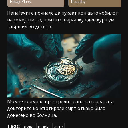
Напаѓачите почнале да пукаат кон автомобилот
на семејството, при што најмалку еден куршум
завршил во детето.
Момчето имало прострелна рана на главата, а
докторите констатирале смрт откако било
донесено во болница.
Tags:
атика
грција
дете