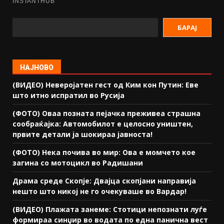
БАРАЈ
НАЈНОВО
(ВИДЕО) Неверојатен гест од Ким кон Путин: Еве
што итно испратил во Русија
(ФОТО) Оваа позната пејачка преживеа страшна
сообраќајка: Автомобилот е целосно уништен,
првите детали ја шокираа јавноста!
(ФОТО) Нека почива во мир: Ова е момчето кое
загина со мотоцикл во Радишани
Драма среде Скопје: Двајца скопјани направија
нешто што никој не го очекуваше во Вардар!
(ВИДЕО) Плажата занеме: Стотици непознати луѓе
формираа синџир во водата по една панична вест