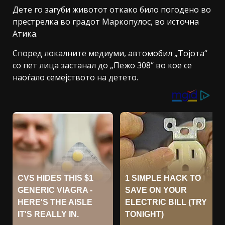
Дете го загуби животот откако било погодено во
престрелка во градот Маркопулос, во источна
Атика.
Според локалните медиуми, автомобил „Тојота“
со пет лица застанал до „Пежо 308“ во кое се
наоѓало семејството на детето.