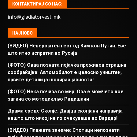
КОНТАКТИРАЈ СО НАС:
info@gladiatorvesti.mk
НАЈНОВО
(ВИДЕО) Неверојатен гест од Ким кон Путин: Еве
што итно испратил во Русија
(ФОТО) Оваа позната пејачка преживеа страшна
сообраќајка: Автомобилот е целосно уништен,
првите детали ја шокираа јавноста!
(ФОТО) Нека почива во мир: Ова е момчето кое
загина со мотоцикл во Радишани
Драма среде Скопје: Двајца скопјани направија
нешто што никој не го очекуваше во Вардар!
(ВИДЕО) Плажата занеме: Стотици непознати