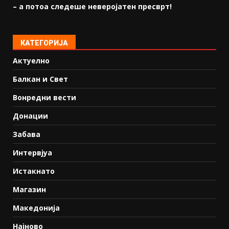
– а потоа следеше неверојатен пресврт!
КАТЕГОРИЈА
Актуелно
Балкан и Свет
Вонредни вести
Донации
Забава
Интервјуа
Истакнато
Магазин
Македонија
Најново