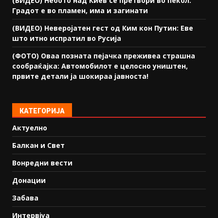
(ВИДЕО) Небото над Киев се претвори во пекол:
Градот е во пламен, има и загинати
(ВИДЕО) Неверојатен гест од Ким кон Путин: Еве
што итно испратил во Русија
(ФОТО) Оваа позната пејачка преживеа страшна
сообраќајка: Автомобилот е целосно уништен,
првите детали ја шокираа јавноста!
КАТЕГОРИЈА
Актуелно
Балкан и Свет
Вонредни вести
Донации
Забава
Интервјуа