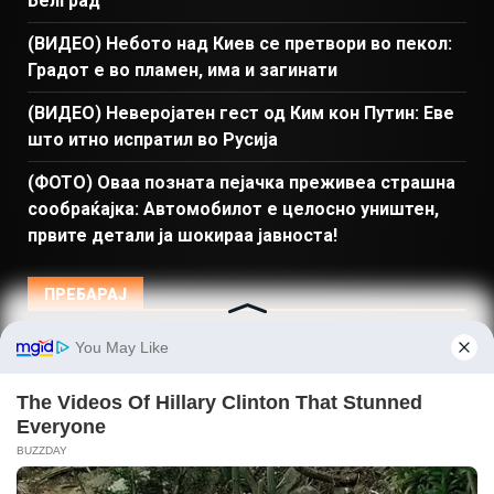
Белград
(ВИДЕО) Небото над Киев се претвори во пекол:
Градот е во пламен, има и загинати
(ВИДЕО) Неверојатен гест од Ким кон Путин: Еве
што итно испратил во Русија
(ФОТО) Оваа позната пејачка преживеа страшна
сообраќајка: Автомобилот е целосно уништен,
првите детали ја шокираа јавноста!
ПРЕБАРАЈ
Македонија
Балкан и Свет
Спорт
Магазин
Најново
Донации