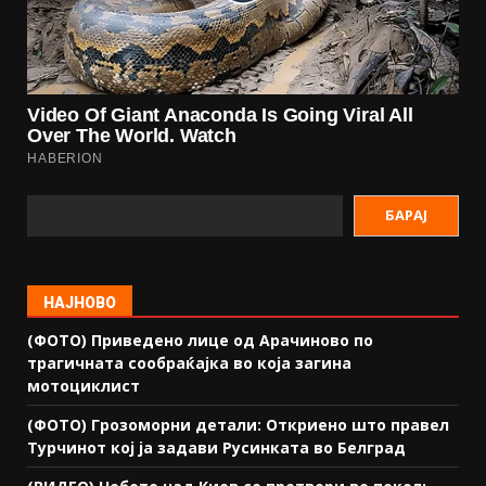
БАРАЈ
НАЈНОВО
(ФОТО) Приведено лице од Арачиново по
трагичната сообраќајка во која загина
мотоциклист
(ФОТО) Грозоморни детали: Откриено што правел
Турчинот кој ја задави Русинката во Белград