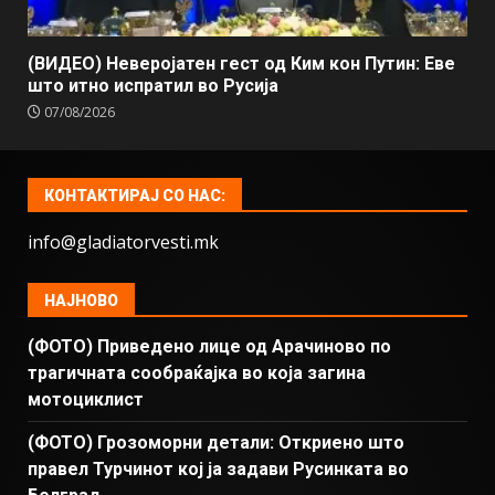
(ВИДЕО) Неверојатен гест од Ким кон Путин: Еве
што итно испратил во Русија
07/08/2026
КОНТАКТИРАЈ СО НАС:
info@gladiatorvesti.mk
НАЈНОВО
(ФОТО) Приведено лице од Арачиново по
трагичната сообраќајка во која загина
мотоциклист
(ФОТО) Грозоморни детали: Откриено што
правел Турчинот кој ја задави Русинката во