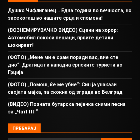
Душко Чифлиганец… Eдна година во вечноста, но
засекогаш во нашите срца и спомени!
(ВОЗНЕМИРУВАЧКО ВИДЕО) Сцени на хорор:
Автомобил покоси пешаци, првите детали
шокираат!
(ФОТО) „Мене ми е срам поради вас, вие сте
дно“: Драгица ги нападна српските туристи во
Грција
(ФОТО) „Помош, ќе ме убие“: Син ја унакази
својата мајка, па скокна од зграда во Белград
(ВИДЕО) Позната бугарска пејачка сними песна
за „ЧатГПТ“
ПРЕБАРАЈ