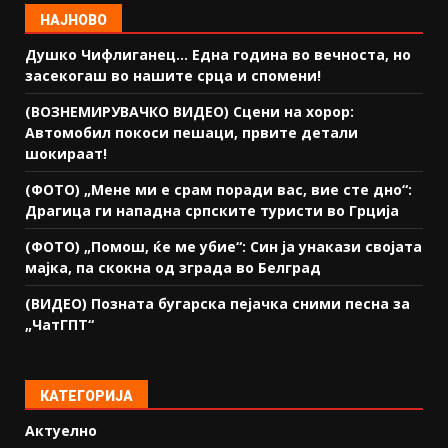
НАЈНОВО
Душко Чифлиганец… Eдна година во вечноста, но
засекогаш во нашите срца и спомени!
(ВОЗНЕМИРУВАЧКО ВИДЕО) Сцени на хорор:
Автомобил покоси пешаци, првите детали
шокираат!
(ФОТО) „Мене ми е срам поради вас, вие сте дно“:
Драгица ги нападна српските туристи во Грција
(ФОТО) „Помош, ќе ме убие“: Син ја унакази својата
мајка, па скокна од зграда во Белград
(ВИДЕО) Позната бугарска пејачка сними песна за
„ЧатГПТ“
КАТЕГОРИЈА
Актуелно