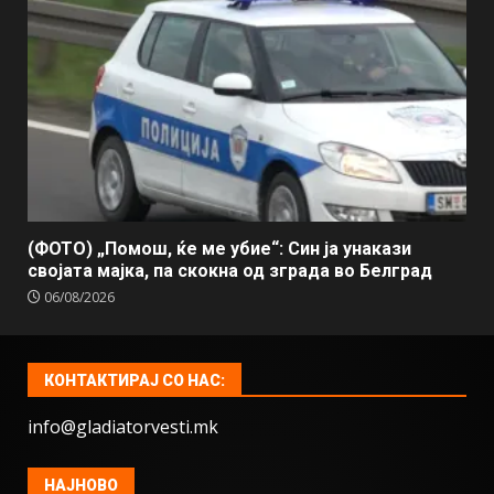
(ФОТО) „Помош, ќе ме убие“: Син ја унакази
својата мајка, па скокна од зграда во Белград
06/08/2026
КОНТАКТИРАЈ СО НАС:
info@gladiatorvesti.mk
НАЈНОВО