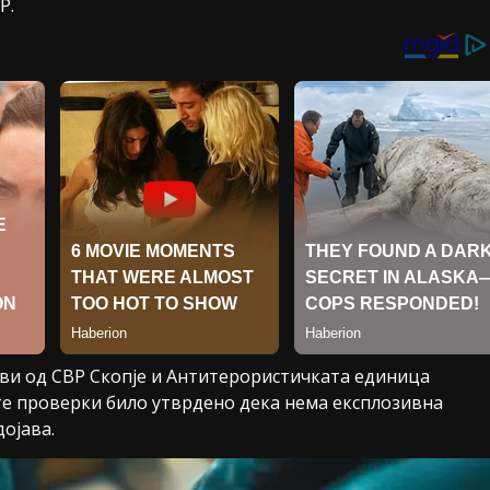
Р.
ви од СВР Скопје и Антитерористичката единица
е проверки било утврдено дека нема експлозивна
дојава.