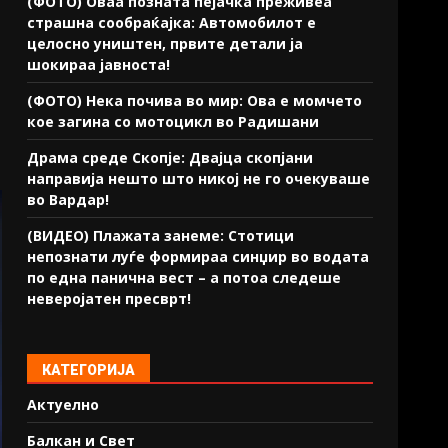
(ФОТО) Оваа позната пејачка преживеа
страшна сообраќајка: Автомобилот е
целосно уништен, првите детали ја
шокираа јавноста!
(ФОТО) Нека почива во мир: Ова е момчето
кое загина со мотоцикл во Радишани
Драма среде Скопје: Двајца скопјани
направија нешто што никој не го очекуваше
во Вардар!
(ВИДЕО) Плажата занеме: Стотици
непознати луѓе формираа синџир во водата
по една панична вест – а потоа следеше
неверојатен пресврт!
КАТЕГОРИЈА
Актуелно
Балкан и Свет