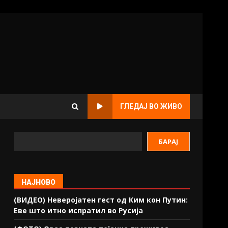
ГЛЕДАЈ ВО ЖИВО
БАРАЈ
НАЈНОВО
(ВИДЕО) Неверојатен гест од Ким кон Путин:
Еве што итно испратил во Русија