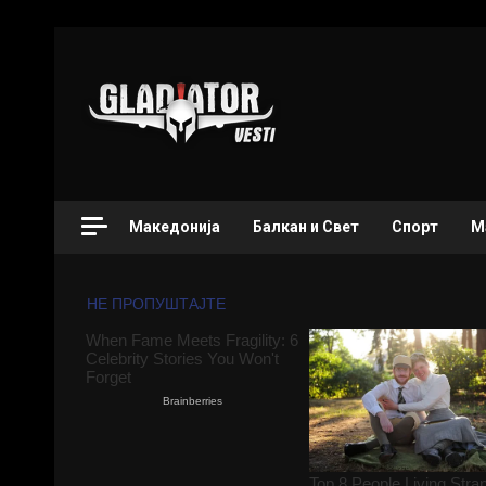
Македонија
Балкан и Свет
Спорт
М