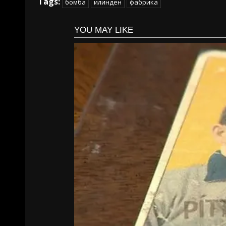
Tags:
бомба
илинден
фабрика