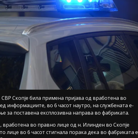
во СВР Скопје била примена пријава од вработена во
ед информациите, во 6 часот наутро, на службената е-
ње за поставена експлозивна направа во фабриката.
је, вработена во правно лице од н. Илинден во Скопје
о лице во 6 часот стигнала порака дека во фабриката е