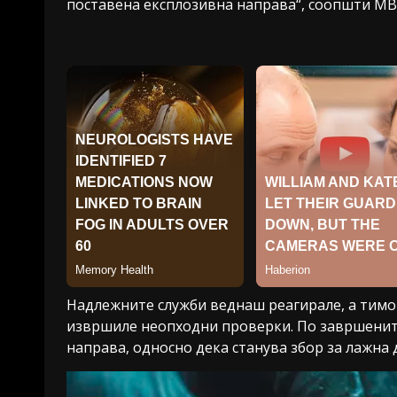
поставена експлозивна направа“, соопшти МВ
Надлежните служби веднаш реагирале, а тимо
извршиле неопходни проверки. По завршенит
направа, односно дека станува збор за лажна 