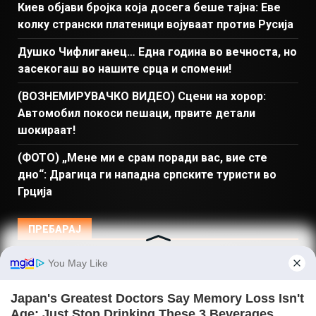
Киев објави бројка која досега беше тајна: Еве
колку странски платеници војуваат против Русија
Душко Чифлиганец… Eдна година во вечноста, но
засекогаш во нашите срца и спомени!
(ВОЗНЕМИРУВАЧКО ВИДЕО) Сцени на хорор:
Автомобил покоси пешаци, првите детали
шокираат!
(ФОТО) „Мене ми е срам поради вас, вие сте
дно“: Драгица ги нападна српските туристи во
Грција
ПРЕБАРАЈ
Македонија
Балкан и Свет
Спорт
Магазин