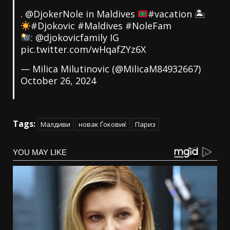
.
@DjokerNole
in Maldives
#vacation
🏝
#Djokovic
#Maldives
#NoleFam
: @djokovicfamily IG
pic.twitter.com/wHqafZYz6X
— Milica Milutinovic (@MilicaM84932667)
October 26, 2024
Tags:
Малдиви
новак Ѓоковиќ
Париз