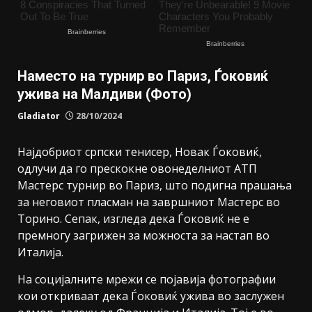
Наместо на турнир во Париз, Ѓоковиќ
ужива на Малдиви (Фото)
Gladiator
28/10/2024
Најдобриот српски тенисер, Новак Ѓоковиќ,
одлучи да го прескокне овонеделниот АТП
Мастерс турнир во Париз, што подигна прашања
за неговиот пласман на завршниот Мастерс во
Торино. Сепак, изгледа дека Ѓоковиќ не е
премногу загрижен за можноста за настап во
Италија.
На социјалните мрежи се појавија фотографии
кои откриваат дека Ѓоковиќ ужива во заслужен