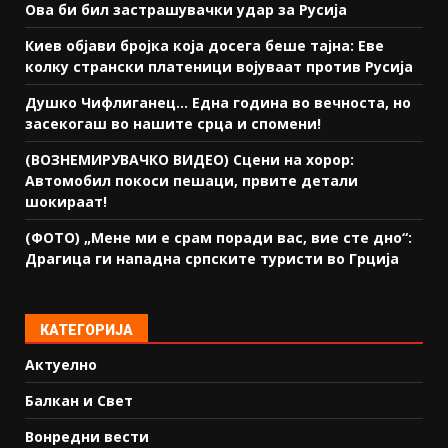
Ова би бил застрашувачки удар за Русија
Киев објави бројка која досега беше тајна: Еве
колку странски платеници војуваат против Русија
Душко Чифлиганец… Eдна година во вечноста, но
засекогаш во нашите срца и спомени!
(ВОЗНЕМИРУВАЧКО ВИДЕО) Сцени на хорор:
Автомобил покоси пешаци, првите детали
шокираат!
(ФОТО) „Мене ми е срам поради вас, вие сте дно“:
Драгица ги нападна српските туристи во Грција
КАТЕГОРИЈА
Актуелно
Балкан и Свет
Вонредни вести