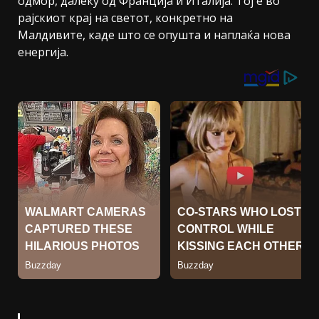
одмор, далеку од Франција и Италија. Тој е во
рајскиот крај на светот, конкретно на
Малдивите, каде што се опушта и наплаќа нова
енергија.