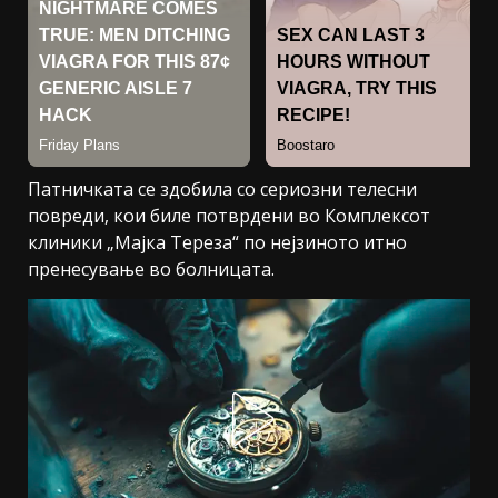
Патничката се здобила со сериозни телесни
повреди, кои биле потврдени во Комплексот
клиники „Мајка Тереза“ по нејзиното итно
пренесување во болницата.