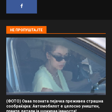
НЕ ПРОПУШТАЈТЕ
(ФОТО) Оваа позната пејачка преживеа страшна
сообраќајка: Автомобилот е целосно уништен,
првите детали ја шокираа јавноста!