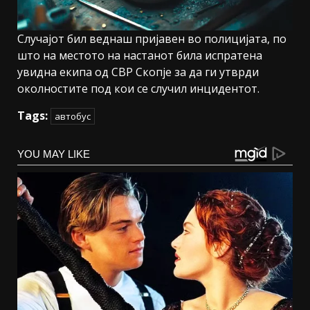
Случајот бил веднаш пријавен во полицијата, по
што на местото на настанот била испратена
увидна екипа од СВР Скопје за да ги утврди
околностите под кои се случил инцидентот.
Tags:
автобус