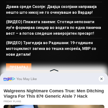
Драма среде Скопје: Двајца скопјани направија
нешто што никој не го очекуваше во Вардар!
(ВИДЕО) Плажата занеме: Стотици непознати
луѓе формираа синџир во водата по една панична
вест – а потоа следеше неверојатен пресврт!
(ВИДЕО) Трагедија во Радишани: 19-годишен
мотоциклист загина во тешка несреќа, МВР со
нови детали!
ПРЕБАРАЈ
Македонија
Балкан и Свет
Спорт
Магазин
Најново
Донации