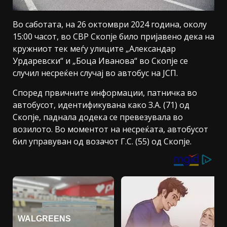
Во саботата, на 26 октомври 2024 година, околу
15:00 часот, во СВР Скопје било пријавено дека на
кружниот тек меѓу улиците „Александар
Урдаревски“ и „Боца Иванова“ во Скопје се
случил несреќен случај во автобус на ЈСП.
Според првичните информации, патничка во
автобусот, идентификувана како З.А. (71) од
Скопје, паднала додека се превезувала во
возилото. Во моментот на несреќата, автобусот
бил управуван од возачот Г.С. (55) од Скопје.