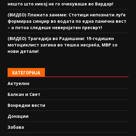
нешто што никој не го очекуваше во Вардар!
(ВИДЕО) Плажата занеме: Стотици непознати луѓе
формираа синџир во водата по една панична вест
– а потоа следеше неверојатен пресврт!
(ВИДЕО) Трагедија во Радишани: 19-годишен
мотоциклист загина во тешка несреќа, МВР со
нови детали!
КАТЕГОРИЈА
Актуелно
Балкан и Свет
Вонредни вести
Донации
Забава