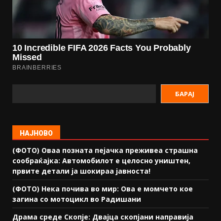
БАРАЈ
НАЈНОВО
(ФОТО) Оваа позната пејачка преживеа страшна
сообраќајка: Автомобилот е целосно уништен,
првите детали ја шокираа јавноста!
(ФОТО) Нека почива во мир: Ова е момчето кое
загина со мотоцикл во Радишани
Драма среде Скопје: Двајца скопјани направија