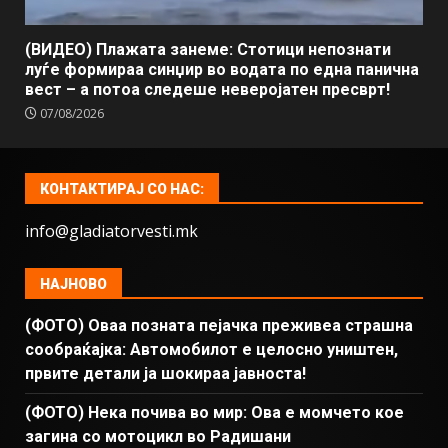
(ВИДЕО) Плажата занеме: Стотици непознати
луѓе формираа синџир во водата по една панична
вест – а потоа следеше неверојатен пресврт!
07/08/2026
КОНТАКТИРАЈ СО НАС:
info@gladiatorvesti.mk
НАЈНОВО
(ФОТО) Оваа позната пејачка преживеа страшна
сообраќајка: Автомобилот е целосно уништен,
првите детали ја шокираа јавноста!
(ФОТО) Нека почива во мир: Ова е момчето кое
загина со мотоцикл во Радишани