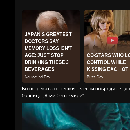
Во несреќата со тешки телесни повреди се здо
болница „8-ми Септември“.