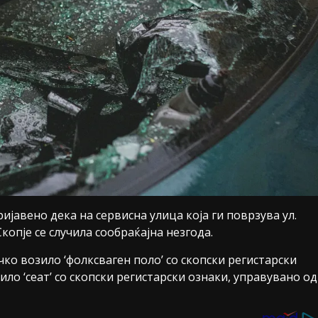
ријавено дека на сервисна улица која ги поврзува ул.
копје се случила сообраќајна незгода.
чко возило ‘фолксваген поло’ со скопски регистарски
ило ‘сеат’ со скопски регистарски ознаки, управувано од