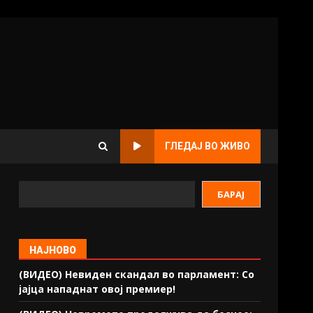
ГЛЕДАЈ ВО ЖИВО
БАРАЈ
НАЈНОВО
(ВИДЕО) Невиден скандал во парламент: Со
јајца нападнат овој премиер!