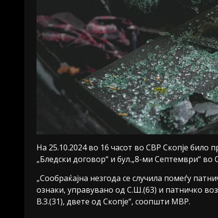
На 25.10.2024 во 16 часот во СВР Скопје било п
„Бледски договор“ и бул.„8-ми Септември“ во С
„Сообраќајна незгода се случила помеѓу патни
ознаки, управувано од С.Ш.(63) и патничко воз
В.З.(31), двете од Скопје“, соопшти МВР.