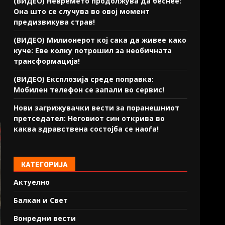
(ВИДЕО) Невремето продолжува да беснее:
Она што се случува во овој момент
предизвикува страв!
(ВИДЕО) Милионерот кој сака да живее како
куче: Еве колку потрошил за необичната
трансформација!
(ВИДЕО) Експлозија среде поправка:
Мобилен телефон се запали во сервис!
Нови загрижувачки вести за поранешниот
претседател: Неговиот син открива во
каква здравствена состојба се наоѓа!
КАТЕГОРИЈА
Актуелно
Балкан и Свет
Вонредни вести