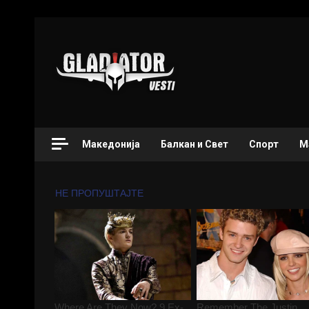
Македонија
Балкан и Свет
Спорт
М