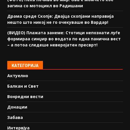
загина со мотоцикл во Радишани
Драма среде Скопје: Двајца скопјани направија
нешто што никој не го очекуваше во Вардар!
(ВИДЕО) Плажата занеме: Стотици непознати луѓе
формираа синџир во водата по една панична вест
– а потоа следеше неверојатен пресврт!
КАТЕГОРИЈА
Актуелно
Балкан и Свет
Вонредни вести
Донации
Забава
Интервјуа