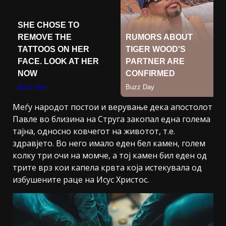
Меѓу народот постои и верување дека апостолот
Павле во близина на Струга закопал една голема
тајна, односно ковчегот на животот, т.е.
здравјето. Во него имало еден бел камен, голем
колку три очи на момче, а тој камен бил еден од
трите врз кои капела крвта која истекувала од
избушените раце на Исус Христос.