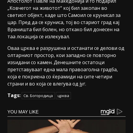
Апостолот Павле на Македонија ѝ го подарил
„Ковчегот на животот“ кој бил закопан во
светиот објект, каде што Самоил се крунисал за
цар. Пред да се круниса, тој во стариот град кај
Враништа бил болен, но откако бил донесен на
таа локација се излекувал.
Оваа црква е разрушена и останати се делови од
олтарниот простор, кои западно се повторно
изѕидани со камен. Денешните остатоци
претставуваат една мала правоаголна градба,
која е покриена со ќерамиди на сите четири
страни и во која се влегува од југ.
Tags:
Св. Богородица
црква