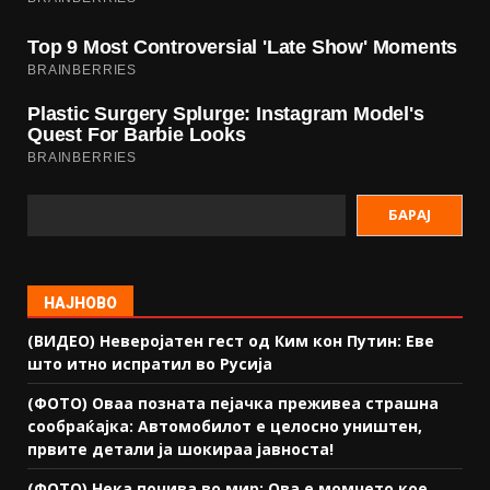
БАРАЈ
НАЈНОВО
(ВИДЕО) Неверојатен гест од Ким кон Путин: Еве
што итно испратил во Русија
(ФОТО) Оваа позната пејачка преживеа страшна
сообраќајка: Автомобилот е целосно уништен,
првите детали ја шокираа јавноста!
(ФОТО) Нека почива во мир: Ова е момчето кое