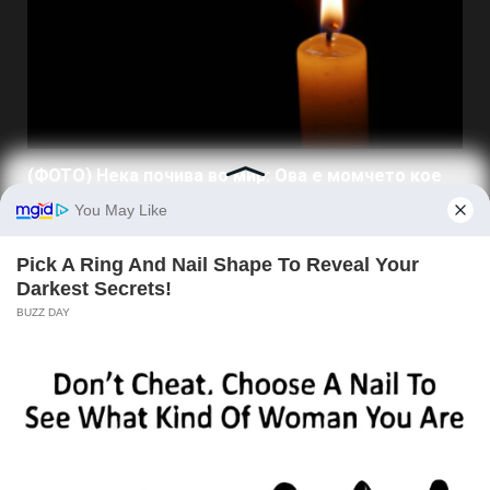
(ФОТО) Нека почива во мир: Ова е момчето кое
загина со мотоцикл во Радишани
07/08/2026