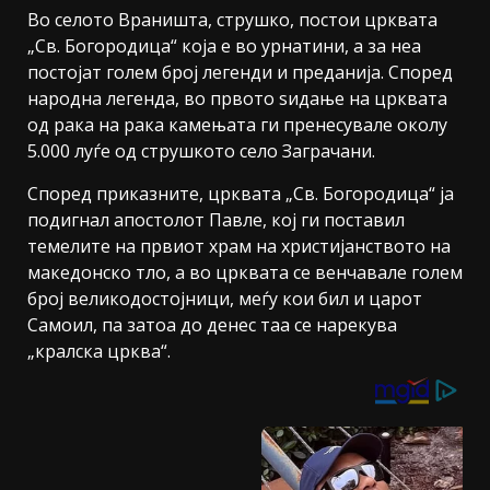
Во селото Враништа, струшко, постои црквата
„Св. Богородица“ која е во урнатини, а за неа
постојат голем број легенди и преданија. Според
народна легенда, во првото ѕидање на црквата
од рака на рака камењата ги пренесувале околу
5.000 луѓе од струшкото село Заграчани.
Според приказните, црквата „Св. Богородица“ ја
подигнал апостолот Павле, кој ги поставил
темелите на првиот храм на христијанството на
македонско тло, а во црквата се венчавале голем
број великодостојници, меѓу кои бил и царот
Самоил, па затоа до денес таа се нарекува
„кралска црква“.