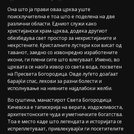
Она што ја прави оваа црква уште
поисклучителна е тоа што е поделена на две
различни области. Едниот служи како
христијански храм-црква, додека другиот
обезбедува свет простор за нехристијаните и
некрстените. Кристалните лустери кои висат од
таванот, заедно со извонредно изработените
икони, ги плени сите што влегуваат. Имено, во
црквата се наоѓа извор со света вода, посветен
на Пресвета Богородица. Овде луѓето доаѓаат
барајќи спас, лекови за разни болести и
исполнување на нивните најдлабоки желби.
Во суштина, манастирот Света Богородица
Кичевска е таписерија на верата, издржливоста,
архитектонските чуда и уметничките богатства.
Тоа е место каде што легендата и историјата се
испреплетуваат, привлекувајќи ги посетителите