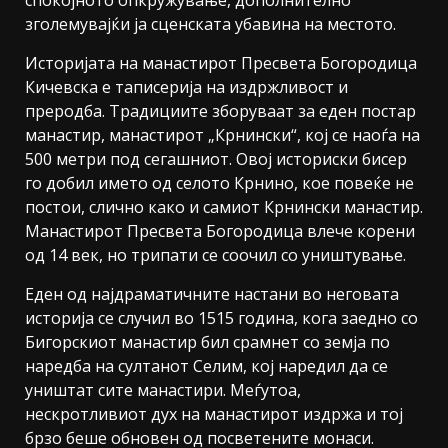
зголемувајќи ја сценската убавина на местото.
Историјата на манастирот Пресвета Богородица
Кичевска е таписерија на издржливост и
преродба. Традициите зборуваат за еден постар
манастир, манастирот „Крнински“, кој се наоѓа на
500 метри под сегашниот. Овој историски бисер
го добил името од селото Крнино, кое повеќе не
постои, слично како и самиот Крнински манастир.
Манастирот Пресвета Богородица влече корени
од 14 век, но трипати се соочил со уништување.
Еден од најдраматичните настани во неговата
историја се случил во 1515 година, кога заедно со
Бигорскиот манастир бил срамнет со земја по
наредба на султанот Селим, кој наредил да се
уништат сите манастири. Меѓутоа,
нескротливиот дух на манастирот издржа и тој
брзо беше обновен од посветените монаси.