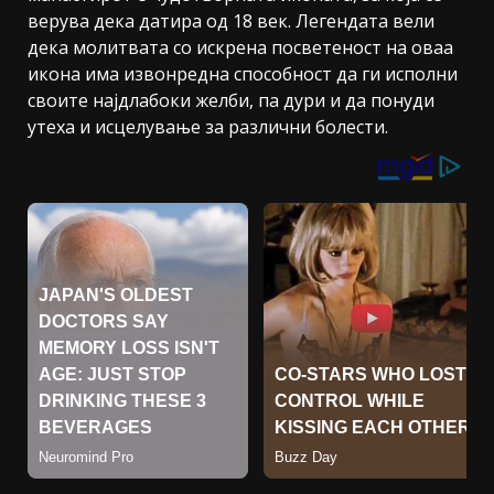
верува дека датира од 18 век. Легендата вели
дека молитвата со искрена посветеност на оваа
икона има извонредна способност да ги исполни
своите најдлабоки желби, па дури и да понуди
утеха и исцелување за различни болести.