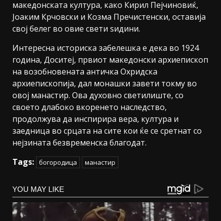
македонската култура, како Кирил Пејчиновиќ,
Јоаким Крчовски и Козма Пречистенски, оставија
свој белег во овие свети ѕидини.
Интересна историска забелешка е дека во 1924
година, Доситеј, првиот македонски архиепископ
на возобновената античка Охридска
архиепископија, дал монашки завети токму во
овој манастир. Ова духовно светилиште, со
своето длабоко вкоренето наследство,
продолжува да инспирира вера, култура и
заедница во срцата на сите кои ќе се сретнат со
нејзината безвременска благодат.
Tags:
богородица
манастир