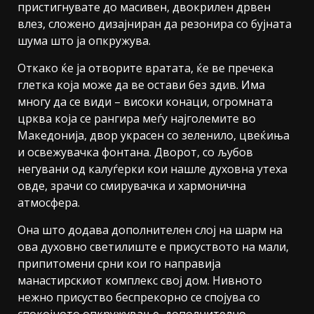
пристигнувате до масивен, двокрилен дрвен
влез, сложено дизајниран да резонира со бујната
шума што ја опкружува.
Откако ќе ја отворите вратата, ќе ве пречека
глетка која може да ве остави без здив. Има
многу да се види – високи конаци, огромната
црква која се рангира меѓу најголемите во
Македонија, двор украсен со зеленило, цвеќиња
и освежувачка фонтана. Дворот, со љубов
негувани од калуѓерки кои нашле духовна утеха
овде, зрачи со смирувачка и хармонична
атмосфера.
Она што додава дополнителен слој на шарм на
ова духовно светилиште е присуството на мали,
припитомени срни кои го направија
манастирскиот комплекс свој дом. Нивното
нежно присуство беспрекорно се спојува со
спокојното опкружување, дополнително