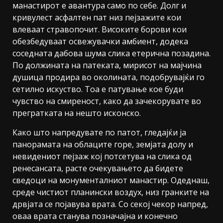
манастирот е авантура само по себе. Долг и
кривулест асфалтен пат низ пејзажите кои
влеваат стравопочит. Високите борови кои
обезбедуваат освежувачки амбиент, додека
соседната дабова шума слика етерична позадина.
По должината на патеката, мирисот на мајчина
душица продира во околината, подобрувајќи го
сетилно искуство. Тоа е патување кое буди
чувство на смиреност, како да зачекорувате во
прегратката на нешто исконско.
Како што напредувате по патот, гледајќи ја
панорамата на облаците горе, земјата долу и
невидениот пејзаж кој потсетува на слика од
ренесансата, расте очекувањето да бидете
сведоци на монументалниот манастир. Одеднаш,
среде чистиот планински воздух, низ гранките на
дрвјата се појавува врата. Со секој чекор напред,
оваа врата станува позначајна и конечно