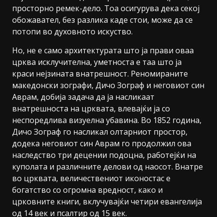
просторно ремек-дело. Тоа осигурува дека секој
обожавател, без разлика каде стои, може да се
потопи во духовното искуство.
Но, не е само архитектурата што ја прави оваа
црква исклучителна, уметноста е таа што ја
краси нејзината внатрешност. Реномираните
македонски зографи, Дичо Зограф и неговиот син
Аврам, добија задача да ја насликаат
внатрешноста на црквата, влевајќи ја со
неспоредлива визуелна убавина. Во 1852 година,
Дичо Зограф го насликал олтарниот простор,
додека неговиот син Аврам го продолжил ова
наследство три децении подоцна, работејќи на
куполата и различните делови од наосот. Внатре
во црквата, величествениот иконостас е
богатство со огромна вредност, како и
црковните книги, вклучувајќи четири евангелија
од 14 век и псалтир од 15 век.