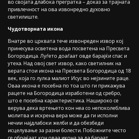
во својата длабока прегратка – доказ за трајната
привлечност на ова извонредно духовно
светилиште.
Чудотворната икона
Внатре во црквата тече извонреден извор кој
принесува осветена вода посветена на Пресвета
Богородица. Луѓето доаѓаат овде барајќи спас и
утеха. Над овој свет извор, како светилник на
верата стои икона на Пресвета Богородица од 18
век, која го лулка малиот Исус во нејзините раце.
Оваа икона е посебна по тоа што ги прикажува
рацете на Богородица изработени од сребро,
што е посебна карактеристика. Нашироко се
верува дека вртењето кон неа со непоколеблива
молитва и искрена вера може да ги исполни
нечии најдлабоки желби и да обезбеди
исцелување за разни болести. Побожните често
се обраќаат кон оваа икона за да бараат