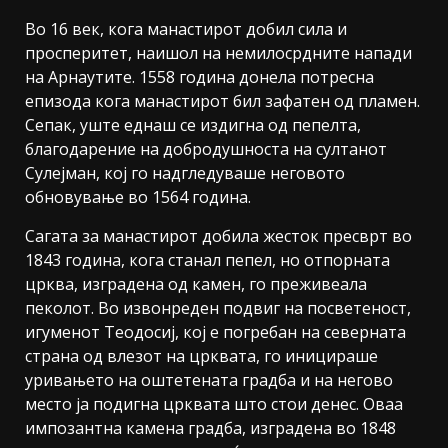
Во 16 век, кога манастирот добил сила и
просперитет, наишол на немилосрдните напади
на Арнаутите. 1558 година донела потресна
епизода кога манастирот бил зафатен од пламен.
Сепак, уште еднаш се издигна од пепелта,
благодарение на добродушноста на султанот
Сулејман, кој го надгледуваше неговото
обновување во 1564 година.
Сагата за манастирот добила жесток пресврт во
1843 година, кога станал пепел, но отпорната
црква, изградена од камен, го преживеала
пеколот. Во извонреден подвиг на посветеност,
игуменот Теодосиј, кој е погребан на северната
страна од влезот на црквата, го иницираше
уривањето на оштетената градба и на негово
место ја подигна црквата што стои денес. Оваа
импозантна камена градба, изградена во 1848