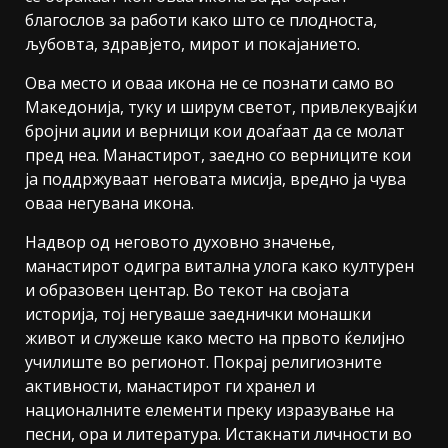
благослов за работи како што се плодноста,
љубовта, здравјето, мирот и покајанието.
Ова место и оваа икона не се познати само во
Македонија, туку и ширум светот, привлекувајќи
бројни аџии и верници кои доаѓаат да се молат
пред неа. Манастирот, заедно со верниците кои
ја поддржуваат неговата мисија, вредно ја чува
оваа негувана икона.
Надвор од неговото духовно значење,
манастирот одигра витална улога како културен
и образовен центар. Во текот на својата
историја, тој негуваше заеднички монашки
живот и служеше како место на првото ќелијно
училиште во регионот. Покрај религиозните
активности, манастирот ги хранел и
националните елементи преку изразување на
песни, ора и литература. Истакнати личности во