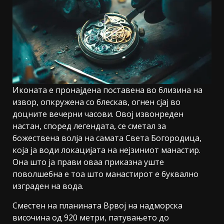
Иконата е пронајдена поставена во близина на
извор, опкружена со блескав, огнен сјај во
доцните вечерни часови. Овој извонреден
настан, според легендата, се сметал за
божествена волја на самата Света Богородица,
која ја води локацијата на нејзиниот манастир.
Она што ја прави оваа приказна уште
поволшебна е тоа што манастирот е буквално
изграден на вода.
Сместен на планината Врвој на надморска
височина од 920 метри, патувањето до