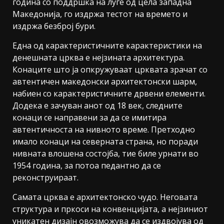
година со поддршка на луѓе од цела западна
Македонија, го издржа тестот на времето и
издржа безброј бури.
Една од карактеристичните карактеристики на
денешната црква е нејзината архитектура.
Конаците што ја опкружуваат црквата зрачат со
автентичен македонски архитектонски шарм,
набиен со карактеристичните дрвени елементи.
Додека е зачуван анот од 18 век, следните
конаци се направени за да се имитира
автентичноста на нивното време. Претходно
имало конаци на северната страна, но поради
нивната влошена состојба, тие биле урнати во
1954 година, за потоа педантно да се
реконструираат.
Самата црква е архитектонско чудо. Неговата
структура и пркоси на конвенцијата, а нејзиниот
уникатен дизајн овозможува да се издвојува од