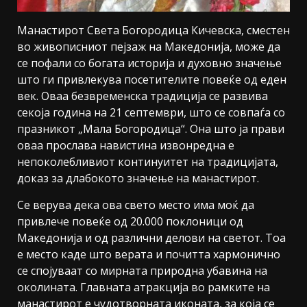
Манастирот Света Богородица Кичевска, сместен
во живописниот пејзаж на Македонија, може да
се пофали со богата историја и духовно значење
што ги привлекува посетителите повеќе од еден
век. Оваа безвременска традиција се развива
секоја година на 21 септември, што се совпаѓа со
празникот „Мала Богородица“. Она што ја прави
оваа прослава навистина извонредна е
непоколебливиот континуитет на традицијата,
доказ за длабокото значење на манастирот.
Се верува дека ова свето место има моќ да
привлече повеќе од 20.000 поклоници од
Македонија и од различни делови на светот. Тоа
е место каде што верата и почитта хармонично
се спојуваат со мирната природна убавина на
околината. Главната атракција во рамките на
манастирот е чудотворната иконата, за која се