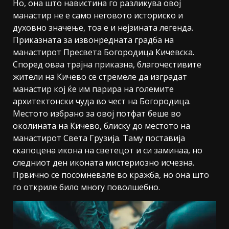
Но, она што навистина го разликува овој
манастир не е само неговото историско и
духовно значење, тоа е и нејзината легенда.
Приказната за извонредната градба на
манастирот Пресвета Богородица Кичевска.
Според оваа трајна приказна, благочестивите
жители на Кичево се стремеле да изградат
манастир кој ќе им парира на големите
архитектонски чуда во чест на Богородица.
Местото избрано за овој потфат беше во
околината на Кичево, блиску до местото на
манастирот Света Грузија. Таму поставија
скапоцена икона на светецот и си заминаа, но
следниот ден иконата мистериозно исчезна.
Првично се посомневале во кражба, но она што
го откриле било многу поволшебно.