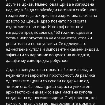
другите цркви. Имено, оваа црква е изградена
над вода. За да се обезбеди неговата стабилност,
градителите ја искористија издржливата сила на
дрвото од цреша, дрво познато по својата
издржливост во вода. И покрај нејзината
изградба пред повеќе од 150 години, црквата
остана непропустлива на елементите, стоејќи
решителна и непопустлива. Се одликува со
единствена купола и импозантни камени ѕидови,
зајакнати со варовник во делот на апсидата,
давајќи му извонредна робусност.
Додека влегувате во црквата, ќе ве изненади
нејзината неверојатна просторност. За разлика
од повеќето цркви со куполи поддржани од
четири столба, оваа црква користи уникатен
архитектонски дизајн со една масивна купола
поддржана од носечки ѕидови. Овој пристап, кој
најчесто не се гледа во православните цркви, е