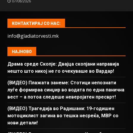
07/08/2026
КОНТАКТИРАЈ СО НАС:
info@gladiatorvesti.mk
НАЈНОВО
Драма среде Скопје: Двајца скопјани направија
нешто што никој не го очекуваше во Вардар!
(ВИДЕО) Плажата занеме: Стотици непознати
луѓе формираа синџир во водата по една панична
вест – а потоа следеше неверојатен пресврт!
(ВИДЕО) Трагедија во Радишани: 19-годишен
мотоциклист загина во тешка несреќа, МВР со
нови детали!