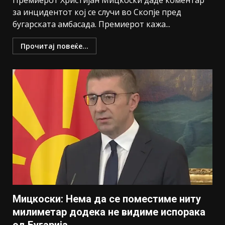
Премиерот Христијан Мицкоски даде коментар
за инцидентот кој се случи во Скопје пред
бугарската амбасада. Премиерот кажа...
Прочитај повеќе...
Мицкоски: Нема да се поместиме ниту
милиметар додека не видиме испорака