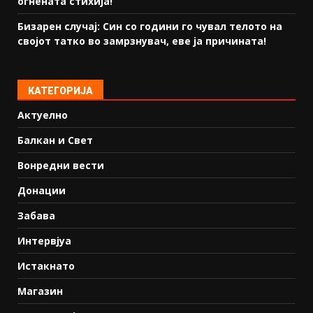
огнената стихија!
Бизарен случај: Син со години го чувал телото на
својот татко во замрзнувач, еве ја причината!
КАТЕГОРИЈА
Актуелно
Балкан и Свет
Вонредни вести
Донации
Забава
Интервјуа
Истакнато
Магазин