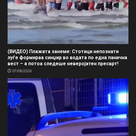
(ВИДЕО) Плажата занеме: Стотици непознати
луѓе формираа синџир во водата по една панична
вест – а потоа следеше неверојатен пресврт!
07/08/2026