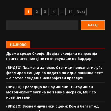
1
2
3
4
…
14
Next
БАРАЈ
НАЈНОВО
Драма среде Скопје: Двајца скопјани направија
нешто што никој не го очекуваше во Вардар!
(ВИДЕО) Плажата занеме: Стотици непознати луѓе
формираа синџир во водата по една панична вест
– а потоа следеше неверојатен пресврт!
(ВИДЕО) Трагедија во Радишани: 19-годишен
мотоциклист загина во тешка несреќа, МВР со
нови детали!
(ВИДЕО) Вознемирувачки сцени: Коњи бегаат од