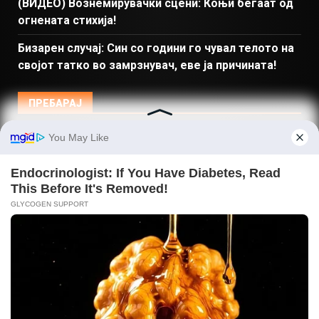
(ВИДЕО) Вознемирувачки сцени: Коњи бегаат од
огнената стихија!
Бизарен случај: Син со години го чувал телото на
својот татко во замрзнувач, еве ја причината!
ПРЕБАРАЈ
Македонија
Балкан и Свет
Спорт
Магазин
Најново
Донации
© Copyright 2026 Gladiator - Powered by dbT18
|
DarkNews
by AF themes.