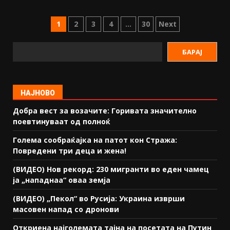
1
2
3
4
…
30
Next
БАРАЈ
НАЈНОВО
Добра вест за возачите: Горивата значително
поевтинуваат од полноќ
Голема сообраќајка на патот кон Стража:
Повредени три деца и жена!
(ВИДЕО) Нов рекорд: 230 мигранти во еден чамец
ја „нападнаа“ оваа земја
(ВИДЕО) „Пекол“ во Русија: Украина изврши
масовен напад со дронови
Откриена најголемата тајна на посетата на Путин