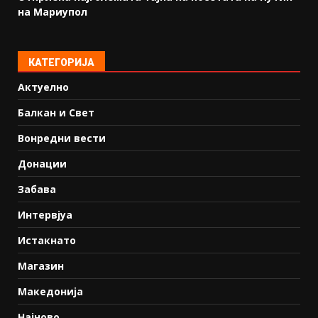
на Мариупол
КАТЕГОРИЈА
Актуелно
Балкан и Свет
Вонредни вести
Донации
Забава
Интервјуа
Истакнато
Магазин
Македонија
Најново