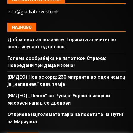
info@gladiatorvesti.mk
НАЈНОВО
Добра вест за возачите: Горивата значително
поевтинуваат од полноќ
Голема сообраќајка на патот кон Стража:
Повредени три деца и жена!
(ВИДЕО) Нов рекорд: 230 мигранти во еден чамец
ја „нападнаа“ оваа земја
(ВИДЕО) „Пекол“ во Русија: Украина изврши
масовен напад со дронови
Откриена најголемата тајна на посетата на Путин
на Мариупол