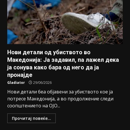
Нови детали од убиството во
Македонија: Ја задавил, па лажел дека
ја сонува како бара од него да ја
пронајде
Gladiator
29/06/2026
Нови детали беа објавени за убиството кое ја
потресе Македонија, а во продолжение следи
соопштението на ОЈО...
Прочитај повеќе...