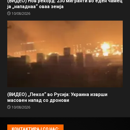
(ВИДЕО) Нов рекорд: 230 мигранти во еден чамец
ја „нападнаа“ оваа земја
10/08/2026
(ВИДЕО) „Пекол“ во Русија: Украина изврши
масовен напад со дронови
10/08/2026
КОНТАКТИРАЈ СО НАС: