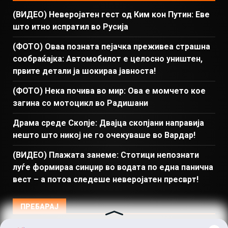
(ВИДЕО) Неверојатен гест од Ким кон Путин: Еве
што итно испратил во Русија
(ФОТО) Оваа позната пејачка преживеа страшна
сообраќајка: Автомобилот е целосно уништен,
првите детали ја шокираа јавноста!
(ФОТО) Нека почива во мир: Ова е момчето кое
загина со мотоцикл во Радишани
Драма среде Скопје: Двајца скопјани направија
нешто што никој не го очекуваше во Вардар!
(ВИДЕО) Плажата занеме: Стотици непознати
луѓе формираа синџир во водата по една панична
вест – а потоа следеше неверојатен пресврт!
ПРЕБАРАЈ