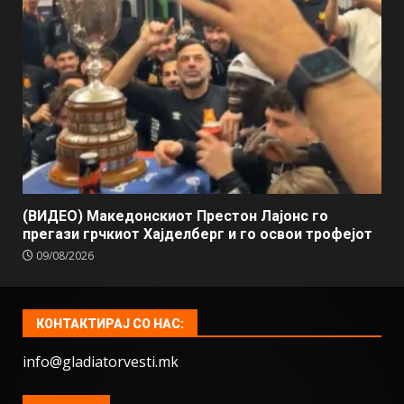
(ВИДЕО) Македонскиот Престон Лајонс го
прегази грчкиот Хајделберг и го освои трофејот
09/08/2026
КОНТАКТИРАЈ СО НАС:
info@gladiatorvesti.mk