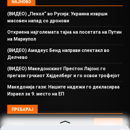
НАЈНОВО
(ВИДЕО) „Пекол“ во Русија: Украина изврши
масовен напад со дронови
Откриена најголемата тајна на посетата на Путин
на Мариупол
(ВИДЕО) Амадеус Бенд направи спектакл во
Делчево
(ВИДЕО) Македонскиот Престон Лајонс го
прегази грчкиот Хајделберг и го освои трофејот
Македонија гази: Нашите надежи го декласираа
Израел за 9. место на ЕП
ПРЕБАРАЈ