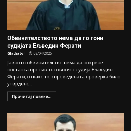
Обвинителството нема да го гони
судијата Ељведин Ферати
Gladiator
08/04/2025
Јавното обвинителство нема да покрене
постапка против тетовскиот судија Ељведин
Ферати, откако по спроведената проверка било
утврдено...
Прочитај повеќе...