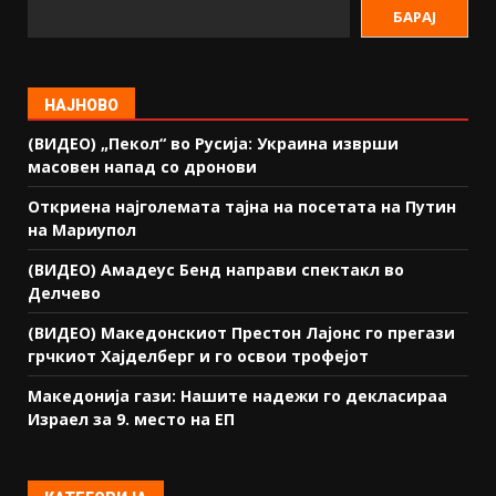
БАРАЈ
НАЈНОВО
(ВИДЕО) „Пекол“ во Русија: Украина изврши
масовен напад со дронови
Откриена најголемата тајна на посетата на Путин
на Мариупол
(ВИДЕО) Амадеус Бенд направи спектакл во
Делчево
(ВИДЕО) Македонскиот Престон Лајонс го прегази
грчкиот Хајделберг и го освои трофејот
Македонија гази: Нашите надежи го декласираа
Израел за 9. место на ЕП