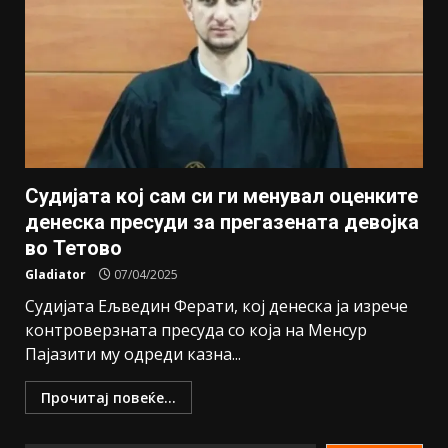
Судијата кој сам си ги менувал оценките
денеска пресуди за прегазената девојка
во Тетово
Gladiator
07/04/2025
Судијата Ељведин Ферати, кој денеска ја изрече
контроверзната пресуда со која на Менсур
Пајазити му одреди казна...
Прочитај повеќе...