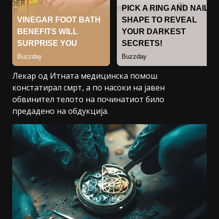
Лекар од Итната медицинска помош
констатирал смрт, а по насоки на јавен
обвинител телото на починатиот било
предадено на обдукција.