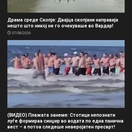
Драма среде Скопје: Двајца скопјани направија
нешто што никој не го очекуваше во Вардар!
07/08/2026
(ВИДЕО) Плажата занеме: Стотици непознати
луѓе формираа синџир во водата по една панична
вест – а потоа следеше неверојатен пресврт!