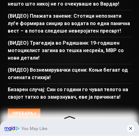
нешто што никој не го очекуваше во Вардар!
(ВИДЕО) Плажата занеме: Стотици непознати
луѓе формираа синџир во водата по една панична
вест – а потоа следеше неверојатен пресврт!
(ВИДЕО) Трагедија во Радишани: 19-годишен
мотоциклист загина во тешка несреќа, МВР со
нови детали!
(ВИДЕО) Вознемирувачки сцени: Коњи бегаат од
огнената стихија!
Бизарен случај: Син со години го чувал телото на
својот татко во замрзнувач, еве ја причината!
ПРЕБАРАЈ