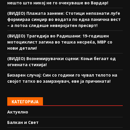
нешто што никој не го очекуваше во Вардар!
(ВИДЕО) Плажата занеме: Стотици непознати луѓе
формираа синџир во водата по една панична вест
– а потоа следеше неверојатен пресврт!
(ВИДЕО) Трагедија во Радишани: 19-годишен
мотоциклист загина во тешка несреќа, МВР со
нови детали!
(ВИДЕО) Вознемирувачки сцени: Коњи бегаат од
огнената стихија!
Бизарен случај: Син со години го чувал телото на
својот татко во замрзнувач, еве ја причината!
КАТЕГОРИЈА
Актуелно
Балкан и Свет