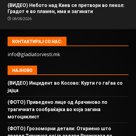
(ВИДЕО) Небото над Киев се претвори во пекол:
Градот е во пламен, има и загинати
08/08/2026
КОНТАКТИРАЈ СО НАС:
info@gladiatorvesti.mk
НАЈНОВО
(ВИДЕО) Инцидент во Косово: Курти го гаѓаа со
јајца
(ФОТО) Приведено лице од Арачиново по
трагичната сообраќајка во која загина
мотоциклист
(ФОТО) Грозоморни детали: Откриено што
правел Турчинот кој ја задави Русинката во