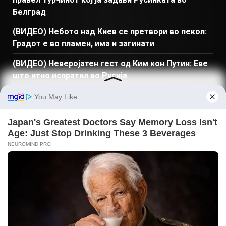
Белград
(ВИДЕО) Небото над Киев се претвори во пекол:
Градот е во пламен, има и загинати
(ВИДЕО) Неверојатен гест од Ким кон Путин: Еве
што итно испратил во Русија
ПРЕБАРАЈ
Македонија
Балкан и Свет
Спорт
Магазин
Најново
Донации
© Copyright 2026 Gladiator - Powered by dbT18
|