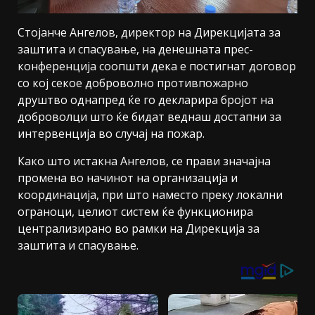
Стојанче Ангелов, директор на Дирекцијата за
заштита и спасување, на денешната прес-
конференција соопшти дека е постигнат договор
со кој секое доброволно противпожарно
друштво однапред ќе го декларира бројот на
доброволци што ќе бидат веднаш достапни за
интервенција во случај на пожар.
Како што истакна Ангелов, се прави значајна
промена во начинот на организација и
координација, при што наместо преку локални
ограноци, целиот систем ќе функционира
централизирано во рамки на Дирекција за
заштита и спасување.