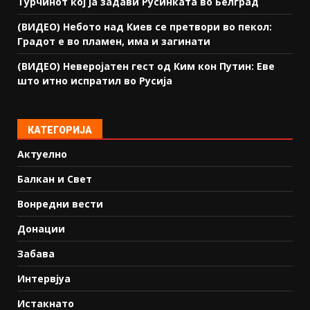
Турчинот кој ја задави Русинката во Белград
(ВИДЕО) Небото над Киев се претвори во пекол:
Градот е во пламен, има и загинати
(ВИДЕО) Неверојатен гест од Ким кон Путин: Еве
што итно испратил во Русија
КАТЕГОРИЈА
Актуелно
Балкан и Свет
Вонредни вести
Донации
Забава
Интервјуа
Истакнато