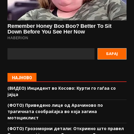
БАРАЈ
НАЈНОВО
(ВИДЕО) Инцидент во Косово: Курти го гаѓаа со
јајца
(ФОТО) Приведено лице од Арачиново по
трагичната сообраќајка во која загина
мотоциклист
(ФОТО) Грозоморни детали: Откриено што правел