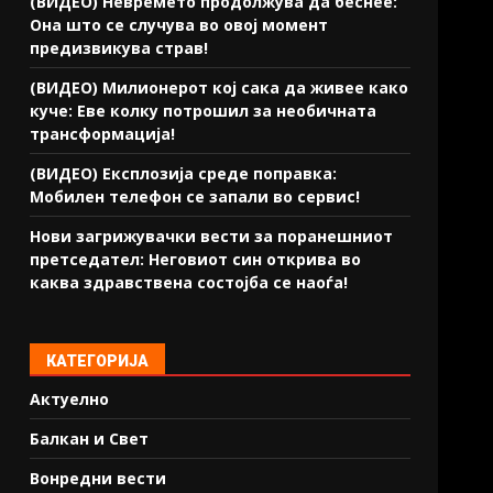
(ВИДЕО) Невремето продолжува да беснее:
Она што се случува во овој момент
предизвикува страв!
(ВИДЕО) Милионерот кој сака да живее како
куче: Еве колку потрошил за необичната
трансформација!
(ВИДЕО) Експлозија среде поправка:
Мобилен телефон се запали во сервис!
Нови загрижувачки вести за поранешниот
претседател: Неговиот син открива во
каква здравствена состојба се наоѓа!
КАТЕГОРИЈА
Актуелно
Балкан и Свет
Вонредни вести