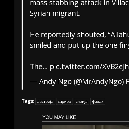
mass stabbing attack in Villac
Syrian migrant.
He reportedly shouted, “Alla
smiled and put up the one fi
The…
pic.twitter.com/XVB2e
— Andy Ngo (@MrAndyNgo)
Tags:
австрија
сириец
сирија
филах