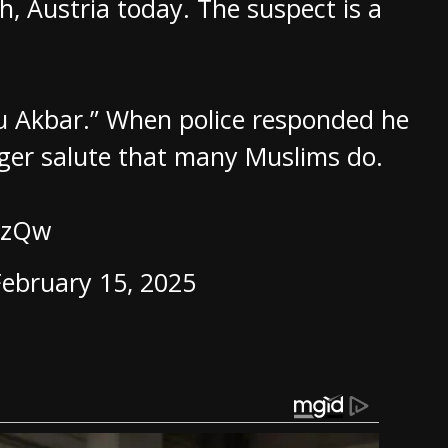
h, Austria today. The suspect is a
hu Akbar.” When police responded he
nger salute that many Muslims do.
JhzQw
February 15, 2025