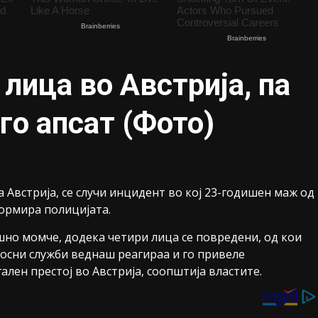
лица во Австрија, па
го апсат (Фото)
на Австрија, се случи инцидент во кој 23-годишен маж од
ормира полицијата.
ишно момче, додека четири лица се повредени, од кои
осни служби веднаш реагираа и го привеле
ален престој во Австрија, соопштија властите.