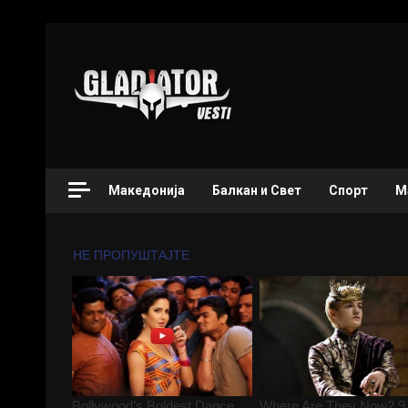
Македонија
Балкан и Свет
Спорт
М