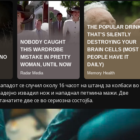
ападот се случил околу 16 часот на штанд за колбаси во
надејно извадил нож и нападнал петмина мажи. Две
анатите две се во сериозна состојба.