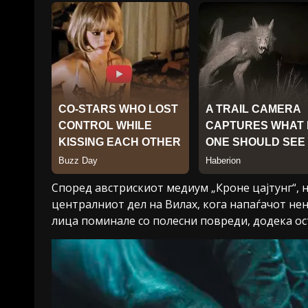
Според австрискиот медиум „Кроне цајтунг“, н
централниот дел на Вилах, кога напаѓачот не
лица поминале со полесни повреди, додека ост