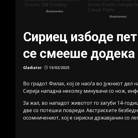
Сириец избоде пет 
се смееше додека 
Gladiator
15/02/2025
Во градот Филах, кој се наоѓа во јужниот дел 
Сирија нападна неколку минувачи со нож, инф
За жал, во нападот животот го загуби 14-год
две со потешки повреди. Австриските безбедн
осомничениот, кој е сириски државјанин со лег