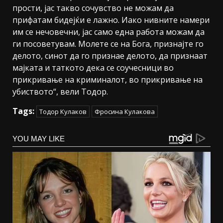
прости, јас такво сочувство не можам да
прифатам бидејќи е лажно. Иако нивните намери
им се нечовечни, јас само една работа можам да
ги посоветувам. Молете се на Бога, признајте го
делото, синот да го признае делото, да признаат
мајката и таткото дека се соучесници во
прикривање на криминалот, во прикривање на
убиството“, вели Тодор.
Tags:
Тодор Кулаков
Фросина Кулакова