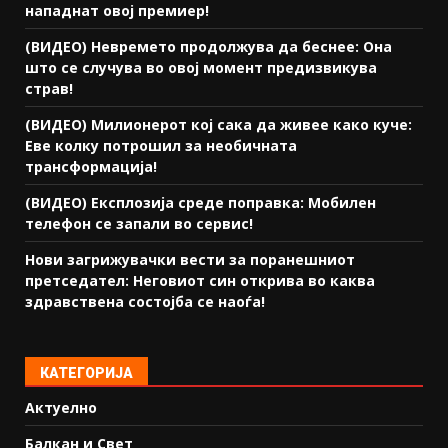
нападнат овој премиер!
(ВИДЕО) Невремето продолжува да беснее: Она
што се случува во овој момент предизвикува
страв!
(ВИДЕО) Милионерот кој сака да живее како куче:
Еве колку потрошил за необичната
трансформација!
(ВИДЕО) Експлозија среде поправка: Мобилен
телефон се запали во сервис!
Нови загрижувачки вести за поранешниот
претседател: Неговиот син открива во каква
здравствена состојба се наоѓа!
КАТЕГОРИЈА
Актуелно
Балкан и Свет