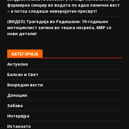
формираа синџир во водата по една панична вест
– а потоа следеше неверојатен пресврт!
(ВИДЕО) Трагедија во Радишани: 19-годишен
мотоциклист загина во тешка несреќа, МВР со
нови детали!
КАТЕГОРИЈА
Актуелно
Балкан и Свет
Вонредни вести
Донации
Забава
Интервјуа
Истакнато