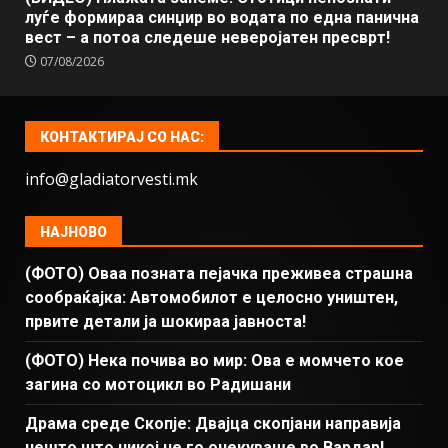
луѓе формираа синџир во водата по една панична
вест – а потоа следеше неверојатен пресврт!
07/08/2026
КОНТАКТИРАЈ СО НАС:
info@gladiatorvesti.mk
НАЈНОВО
(ФОТО) Оваа позната пејачка преживеа страшна
сообраќајка: Автомобилот е целосно уништен,
првите детали ја шокираа јавноста!
(ФОТО) Нека почива во мир: Ова е момчето кое
загина со мотоцикл во Радишани
Драма среде Скопје: Двајца скопјани направија
нешто што никој не го очекуваше во Вардар!