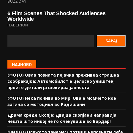
БАРАЈ
НАЈНОВО
(ФОТО) Оваа позната пејачка преживеа страшна
сообраќајка: Автомобилот е целосно уништен,
првите детали ја шокираа јавноста!
(ФОТО) Нека почива во мир: Ова е момчето кое
загина со мотоцикл во Радишани
Драма среде Скопје: Двајца скопјани направија
нешто што никој не го очекуваше во Вардар!
(ВИДЕО) Плажата занеме: Стотици непознати луѓе