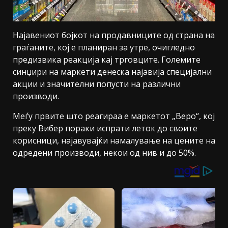
Најавениот бојкот на продавниците од страна на
граѓаните, кој е планиран за утре, очигледно
предизвика реакција кај трговците. Големите
синџири на маркети денеска најавија специјални
акции и значителни попусти на различни
производи.
Меѓу првите што реагираа е маркетот „Веро“, кој
преку Вибер пораки испрати леток до своите
корисници, најавувајќи намалување на цените на
одредени производи, некои од нив и до 50%.