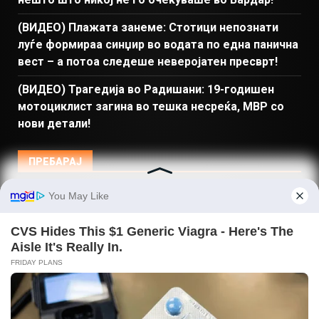
(ВИДЕО) Плажата занеме: Стотици непознати
луѓе формираа синџир во водата по една панична
вест – а потоа следеше неверојатен пресврт!
(ВИДЕО) Трагедија во Радишани: 19-годишен
мотоциклист загина во тешка несреќа, МВР со
нови детали!
ПРЕБАРАЈ
Македонија
Балкан и Свет
Спорт
Магазин
Најново
Донации