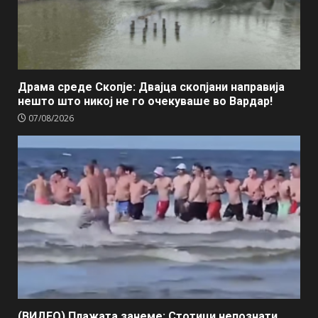
Драма среде Скопје: Двајца скопјани направија
нешто што никој не го очекуваше во Вардар!
07/08/2026
(ВИДЕО) Плажата занеме: Стотици непознати