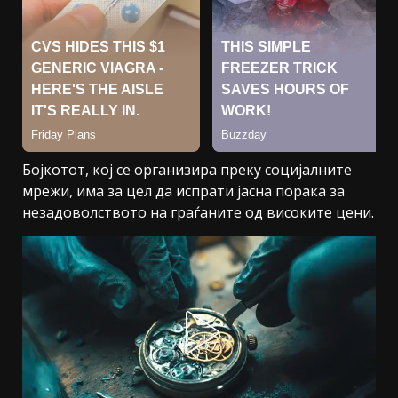
Бојкотот, кој се организира преку социјалните
мрежи, има за цел да испрати јасна порака за
незадоволството на граѓаните од високите цени.