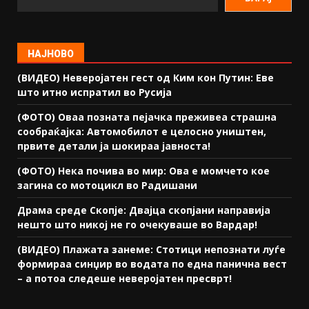
НАЈНОВО
(ВИДЕО) Неверојатен гест од Ким кон Путин: Еве
што итно испратил во Русија
(ФОТО) Оваа позната пејачка преживеа страшна
сообраќајка: Автомобилот е целосно уништен,
првите детали ја шокираа јавноста!
(ФОТО) Нека почива во мир: Ова е момчето кое
загина со мотоцикл во Радишани
Драма среде Скопје: Двајца скопјани направија
нешто што никој не го очекуваше во Вардар!
(ВИДЕО) Плажата занеме: Стотици непознати луѓе
формираа синџир во водата по една панична вест
– а потоа следеше неверојатен пресврт!