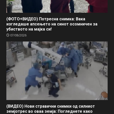
(ФОТО+ВИДЕО) Потресна снимка: Вака
изгледаше апсењето на синот осомничен за
убиството на мајка си!
07/08/2026
(ВИДЕО) Нови стравични снимки од силниот
земјотрес во оваа земја: Погледнете како