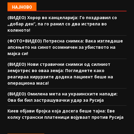
НАЈНОВО
(ВИДЕО) Хорор во канцеларија: Го поздравил со
„добар ден“, па го ранил со два истрела во
коленото!
(ФОТО+ВИДЕО) Потресна снимка: Вака изгледаше
апсењето на синот осомничен за убиството на
мајка си!
(ВИДЕО) Нови стравични снимки од силниот
земјотрес во оваа земја: Погледнете како
реагираа хирурзите додека пациент беше на
операциона маса!
(ВИДЕО) Омилена мета на украинските напади:
Ова би бил застрашувачки удар за Русија
Киев објави бројка која досега беше тајна: Еве
колку странски платеници војуваат против Русија