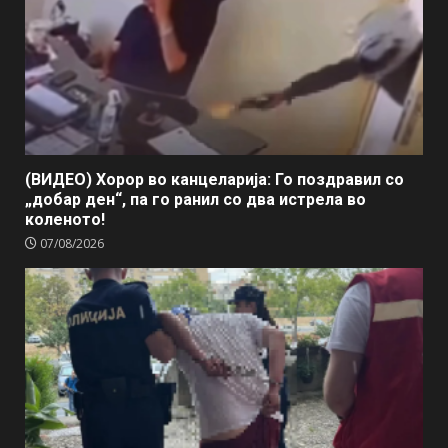
(ВИДЕО) Хорор во канцеларија: Го поздравил со
„добар ден“, па го ранил со два истрела во
коленото!
07/08/2026