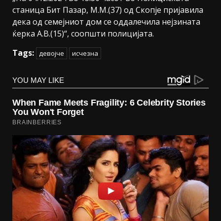
станица Бит Пазар, М.М.(37) од Скопје пријавила
дека од семејниот дом се оддалечила нејзината
ќерка А.В.(15)“, соопшти полицијата.
Tags:
девојче
исчезна