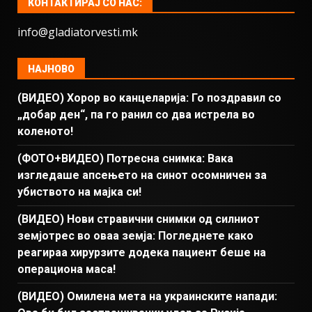
КОНТАКТИРАЈ СО НАС:
info@gladiatorvesti.mk
НАЈНОВО
(ВИДЕО) Хорор во канцеларија: Го поздравил со
„добар ден“, па го ранил со два истрела во
коленото!
(ФОТО+ВИДЕО) Потресна снимка: Вака
изгледаше апсењето на синот осомничен за
убиството на мајка си!
(ВИДЕО) Нови стравични снимки од силниот
земјотрес во оваа земја: Погледнете како
реагираа хирурзите додека пациент беше на
операциона маса!
(ВИДЕО) Омилена мета на украинските напади: