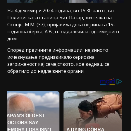
На 4 декември 2024 година, во 15:30 часот, во
Полициската станица Бит Пазар, жителка на
Скопје, М.М. (37), пријавила дека нејзината 15-
годишна ќерка, А.В., се оддалечила од семејниот
дом.
Според првичните информации, нејзиното
исчезнување предизвикало сериозна
загриженост кај семејството, кое веднаш се
обратило до надлежните органи.